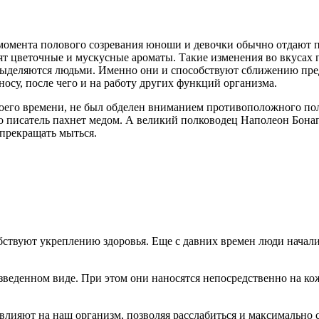
омента полового созревания юноши и девочки обычно отдают п
ят цветочные и мускусные ароматы. Такие изменения во вкусах
выделяются людьми. Именно они и способствуют сближению пре
носу, после чего и на работу других функций организма.
оего времени, не был обделен вниманием противоположного пол
то писатель пахнет медом. А великий полководец Наполеон Бона
 прекращать мыться.
бствуют укреплению здоровья. Еще с давних времен люди начали
веденном виде. При этом они наносятся непосредственно на кож
ияют на наш организм, позволяя расслабиться и максимально с