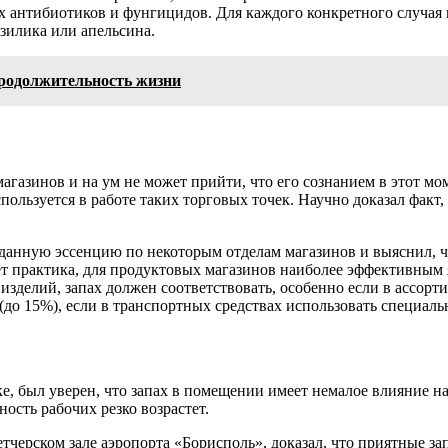
 антибиотиков и фунгицидов. Для каждого конкретного случая
зилика или апельсина.
продолжительность жизни
азинов и на ум не может прийти, что его сознанием в этот мо
ользуется в работе таких торговых точек. Научно доказал факт
данную эссенцию по некоторым отделам магазинов и выяснил, чт
т практика, для продуктовых магазинов наиболее эффективным я
 изделий, запах должен соответствовать, особенно если в ассор
(до 15%), если в транспортных средствах использовать специаль
ке, был уверен, что запах в помещении имеет немалое влияние н
ость рабочих резко возрастет.
тчерском зале аэропорта «
Борисполь
», доказал, что приятные з