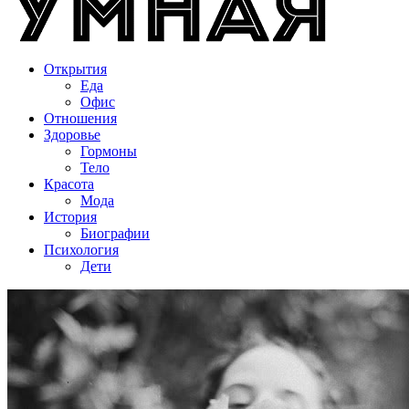
Открытия
Еда
Офис
Отношения
Здоровье
Гормоны
Тело
Красота
Мода
История
Биографии
Психология
Дети