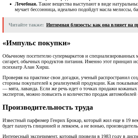
Лечебная.
Такие вещества выступают в виде натуральных
мучает бессонница, идеально подойдут масла мелиссы, ба
Читайте также:
Интимная близость: как она влияет на 
«Импульс покупки»
Обычному посетителю супермаркетов и специализированных маг
сигарет, обычных продуктов питания. Именно этот принцип исп
психиатр
Алан
Хирш
.
Проверяя на практике свои догадки, ученый распространил соз
стороны покупателей к реализуемой продукции. Как показывае
— мята, лаванда. Если же речь идет о точках продажи кожаных
экспертов, можно повысить и количество продаж автомобилей 
Производительность труда
Известный парфюмер Генрих
Брокар
, который жил еще в 19 ве
будет пахнуть глицинией и левкоем, а не вонью, производительн
Интересный эксперимент, который провели в 1983 году в диспе