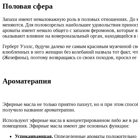
Половая сфера
Запахи имеют немаловажную роль в половых отношениях. До м
меняются. Для половозрелых наибольшее удовольствия принос
ароматы имеют немало общего с запахом феромонов, которые 
оказывают влияние на
вомероназальный
орган, находящийся в 
Герберт
Уэллс
, будучи далеко не самым красивым мужчиной св
влюбленных в него женщин без колебаний назвала тот факт, ч
(
Жозефины
), поэтому возвращаясь со своих походов, просил ее
Ароматерапия
Эфирные масла не только приятно пахнут, но и при этом спосо
получило название
ароматерапии
.
Используют эфирные масла в концентрированном либо же в раз
помещения. Эфирные масла имеют две основных функции:
Успокаивающая.
Определенные ароматы положительно вл