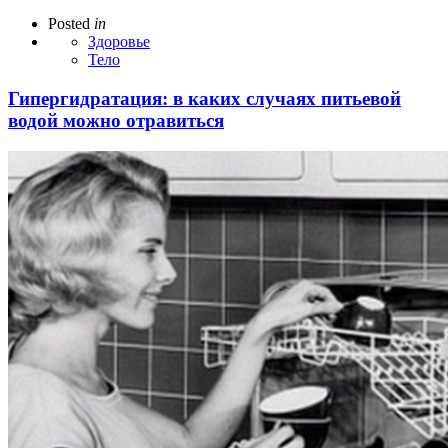
Posted
in
Здоровье
Тело
Гипергидратация: в каких случаях питьевой
водой можно отравиться