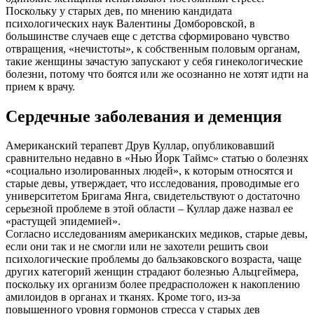
Поскольку у старых дев, по мнению кандидата
психологических наук Валентины Домборовской, в
большинстве случаев еще с детства сформировано чувство
отвращения, «нечистоты», к собственным половым органам,
такие женщины зачастую запускают у себя гинекологические
болезни, потому что боятся или же осознанно не хотят идти на
прием к врачу.
Сердечные заболевания и деменция
Американский терапевт Друв Куллар, опубликовавший
сравнительно недавно в «Нью Йорк Таймс» статью о болезнях
«социально изолированных людей», к которым относятся и
старые девы, утверждает, что исследования, проводимые его
университетом Бригама Янга, свидетельствуют о достаточно
серьезной проблеме в этой области – Куллар даже назвал ее
«растущей эпидемией».
Согласно исследованиям американских медиков, старые девы,
если они так и не смогли или не захотели решить свои
психологические проблемы до бальзаковского возраста, чаще
других категорий женщин страдают болезнью Альцгеймера,
поскольку их организм более предрасположен к накоплению
амилоидов в органах и тканях. Кроме того, из-за
повышенного уровня гормонов стресса у старых дев