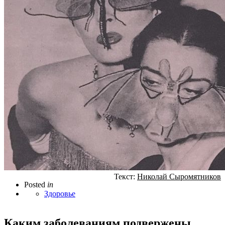
Текст:
Николай Сыромятников
Posted
in
Здоровье
Каким заболеваниям подвержены