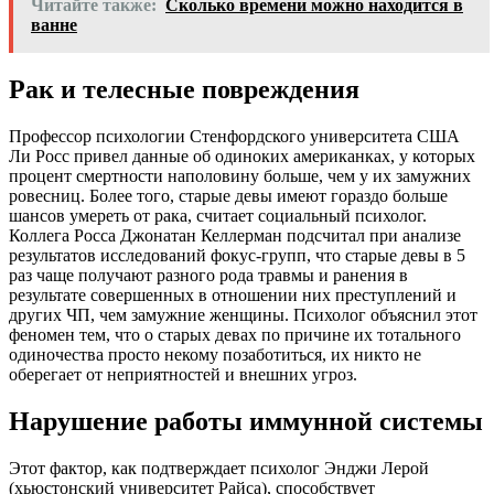
Читайте также:
Сколько времени можно находится в
ванне
Рак и телесные повреждения
Профессор психологии Стенфордского университета США
Ли Росс привел данные об одиноких американках, у которых
процент смертности наполовину больше, чем у их замужних
ровесниц. Более того, старые девы имеют гораздо больше
шансов умереть от рака, считает социальный психолог.
Коллега Росса Джонатан Келлерман подсчитал при анализе
результатов исследований фокус-групп, что старые девы в 5
раз чаще получают разного рода травмы и ранения в
результате совершенных в отношении них преступлений и
других ЧП, чем замужние женщины. Психолог объяснил этот
феномен тем, что о старых девах по причине их тотального
одиночества просто некому позаботиться, их никто не
оберегает от неприятностей и внешних угроз.
Нарушение работы иммунной системы
Этот фактор, как подтверждает психолог Энджи Лерой
(хьюстонский университет Райса), способствует