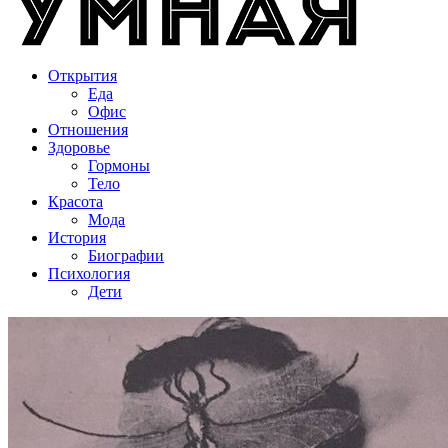
Открытия
Еда
Офис
Отношения
Здоровье
Гормоны
Тело
Красота
Мода
История
Биографии
Психология
Дети