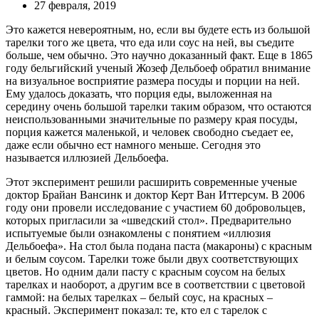
27 февраля, 2019
Это кажется невероятным, но, если вы будете есть из большой
тарелки того же цвета, что еда или соус на ней, вы съедите
больше, чем обычно. Это научно доказанный факт. Еще в 1865
году бельгийский ученый Жозеф Дельбоеф обратил внимание
на визуальное восприятие размера посуды и порции на ней.
Ему удалось доказать, что порция еды, выложенная на
середину очень большой тарелки таким образом, что остаются
неиспользованными значительные по размеру края посуды,
порция кажется маленькой, и человек свободно съедает ее,
даже если обычно ест намного меньше. Сегодня это
называется иллюзией Дельбоефа.
Этот эксперимент решили расширить современные ученые
доктор Брайан Вансинк и доктор Керт Ван Иттерсум. В 2006
году они провели исследование с участием 60 добровольцев,
которых пригласили за «шведский стол». Предварительно
испытуемые были ознакомлены с понятием «иллюзия
Дельбоефа». На стол была подана паста (макароны) с красным
и белым соусом. Тарелки тоже были двух соответствующих
цветов. Но одним дали пасту с красным соусом на белых
тарелках и наоборот, а другим все в соответствии с цветовой
гаммой: на белых тарелках – белый соус, на красных –
красный. Эксперимент показал: те, кто ел с тарелок с