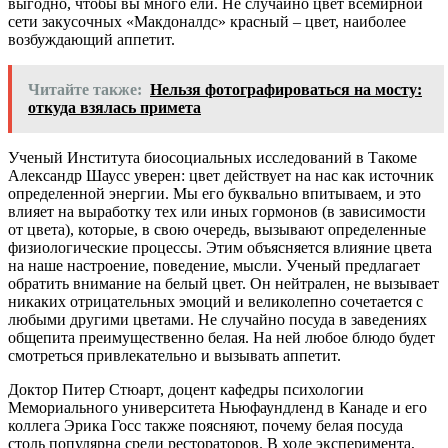
выгодно, чтобы вы много ели. Не случайно цвет всемирной
сети закусочных «Макдоналдс» красный – цвет, наиболее
возбуждающий аппетит.
Читайте также:
Нельзя фотографироваться на мосту:
откуда взялась примета
Ученый Института биосоциальных исследований в Такоме
Александр Шаусс уверен: цвет действует на нас как источник
определенной энергии. Мы его буквально впитываем, и это
влияет на выработку тех или иных гормонов (в зависимости
от цвета), которые, в свою очередь, вызывают определенные
физиологические процессы. Этим объясняется влияние цвета
на наше настроение, поведение, мысли. Ученый предлагает
обратить внимание на белый цвет. Он нейтрален, не вызывает
никаких отрицательных эмоций и великолепно сочетается с
любыми другими цветами. Не случайно посуда в заведениях
общепита преимущественно белая. На ней любое блюдо будет
смотреться привлекательно и вызывать аппетит.
Доктор Питер Стюарт, доцент кафедры психологии
Мемориального университета Ньюфаундленд в Канаде и его
коллега Эрика Госс также поясняют, почему белая посуда
столь популярна среди рестораторов. В ходе эксперимента,