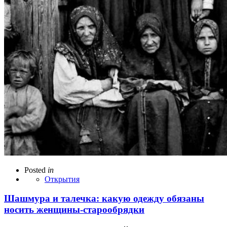
Posted
in
Открытия
Шашмура и талечка: какую одежду обязаны
носить женщины-старообрядки