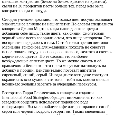
меньшим контрастом (белое на белом, красное на красном),
съели на 30 процентов пасты больше тех, перед кем была
контрастная еда и посуда.
Сегодня учеными доказано, что только цвет посуды оказывает
значительное влияние на наш аппетит. По словам специалиста
колориста Джилл Мортон, когда наши далекие предки
добывали себе пищу, такие цвета, как синий, фиолетовый,
черный чаще всего говорили о том, что пища испорчена. Это
восприятие передалось и нам. С этой точки зрения диетолог
Марианна Трифонова для желающих похудеть не советует
использовать посуду красного, оранжевого, желтого и светло-
коричневого цветов. По ее словам, это наиболее
возбуждающие аппетит цвета. То же можно сказать и об
оранжевом и бежевом – эти цвета могут вас натолкнуть на
добавку к порции. Действительно поубавят аппетита
сиреневый, синий, серый. Иногда диетологи даже советуют
окрашивать всю кухню в эти тона, чтобы как можно меньше
возникало желания забегать за очередным перекусом.
Ресторатор Гарри Блюменталь в канадском издании
International Food Strategies обращает внимание на то, как
заведения общепита используют подобного рода
информацию. Вы мало найдете кафе или ресторанов с синей,
серой или черной посудой, говорит он. Таким заведениям