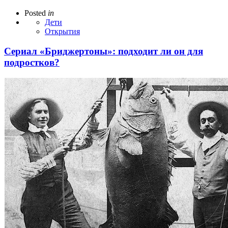
Posted
in
Дети
Открытия
Сериал «Бриджертоны»: подходит ли он для
подростков?