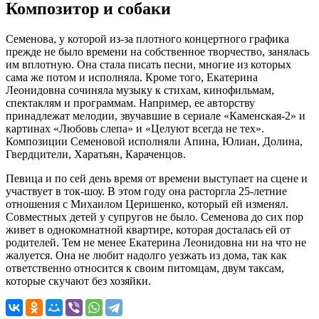
Композитор и собаки
Семенова, у которой из-за плотного концертного графика
прежде не было времени на собственное творчество, занялась
им вплотную. Она стала писать песни, многие из которых
сама же потом и исполняла. Кроме того, Екатерина
Леонидовна сочиняла музыку к стихам, кинофильмам,
спектаклям и программам. Например, ее авторству
принадлежат мелодии, звучавшие в сериале «Каменская-2» и
картинах «Любовь слепа» и «Целуют всегда не тех».
Композиции Семеновой исполняли Апина, Юлиан, Долина,
Гвердцители, Харатьян, Караченцов.
Певица и по сей день время от времени выступает на сцене и
участвует в ток-шоу. В этом году она расторгла 25-летние
отношения с Михаилом Церишенко, который ей изменял.
Совместных детей у супругов не было. Семенова до сих пор
живет в однокомнатной квартире, которая досталась ей от
родителей. Тем не менее Екатерина Леонидовна ни на что не
жалуется. Она не любит надолго уезжать из дома, так как
ответственно относится к своим питомцам, двум таксам,
которые скучают без хозяйки.