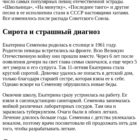
число самых популярных певиц отечественной эстрады.
«Школьница», «На минутку», «Последнее танго» и другие
песни в ее исполнении стали в СССР настоящими хитами.
Все изменилось после распада Советского Союза.
Сирота и страшный диагноз
Екатерина Семенова родилась в столице в 1961 году.
Родители певицы встретились на фронте. Всю Великую
Отечественную войну они прошли вместе. Через 6 лет после
появления дочери на свет глава семьи скончался, а еще через 5
лет умерла и его супруга. Так 11-летняя Екатерина стала
круглой сиротой. Девочке удалось не попасть в детский дом,
только благодаря старшей сестре, которая взяла ее к себе.
Однако вскоре на Семенову обрушились новые беды.
Окончив школу, Екатерина сразу устроилась на работу. Ее
взяли в санэпидстанцию санитаркой. Семенова занималась
мойкой различных лабораторных сосудов. Там она и
заразилась туберкулезом. Очаги были в обоих легких.
Лечение длилось больше года. Семенова с детства увлекалась
вокалом, поэтому врачи посоветовали ей продолжать петь для
того, чтобы разрабатывать легкие.