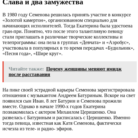
Слава и два замужества
В 1980 году Семенова решилась принять участие в конкурсе
«Золотой камертон», организованном специально для
начинающих исполнителей. Тогда Екатерина была удостоена
гран-при. Понятно, что после этого талантливую певицу
стали приглашать в различные творческие коллективы и
телепрограммы: она пела в группах «Девчата» и «Аэробус»,
участвовала в популярных в то время передачах «Будильник»,
«Песня года», «Шире круг».
Читайте также:
Почему женщины меняют имидж
после расставания
На пике своей эстрадной карьеры Семенова зарегистрировала
отношения с музыкантом Андреем Батуриным. Вскоре на свет
появился сын Иван. 8 лет Батурин и Семенова прожили
вместе. Однако в начале 1990-х годов Екатерина
познакомилась с актером Михаилом Церишенко. Она
развелась с Батуриным и расписалась с Церишенко. Именно
тогда певица, известная как Катя Семенова, фактически
исчезла из теле- и радио- эфиров.