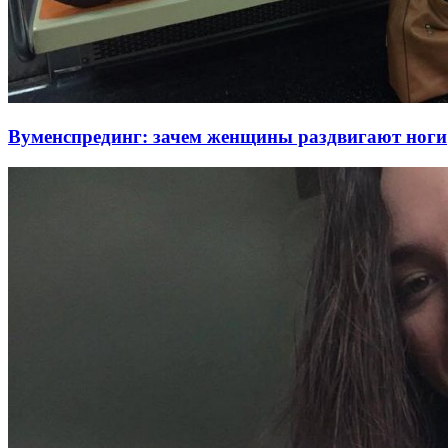
Вуменспрединг: зачем женщины раздвигают ноги