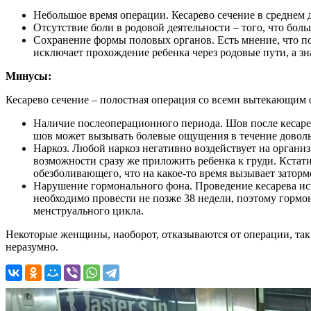
Небольшое время операции. Кесарево сечение в среднем дл
Отсутствие боли в родовой деятельности – того, что бол
Сохранение формы половых органов. Есть мнение, что по
исключает прохождение ребенка через родовые пути, а зна
Минусы:
Кесарево сечение – полостная операция со всеми вытекающим
Наличие послеоперационного периода. Шов после кесаре
шов может вызывать болевые ощущения в течение доволь
Наркоз. Любой наркоз негативно воздействует на организ
возможности сразу же приложить ребенка к груди. Кстати,
обезболивающего, что на какое-то время вызывает заторм
Нарушение гормонального фона. Проведение кесарева иск
необходимо провести не позже 38 недели, поэтому гормо
менструального цикла.
Некоторые женщины, наоборот, отказываются от операции, так 
неразумно.