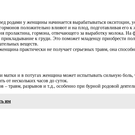
еред родами у женщины начинается вырабатываться окситоцин, 
гормонов положительно влияют и на плод, подготавливая его к 
ня пролактина, гормона, отвечающего за выработку молока. На
е прикладывание к груди. Это поможет младенцу приобрести пол
ательных веществ.
енщина практически не получает серьезных травм, она способна 
 матки и в потугах женщина может испытывать сильную боль, 
ь от нескольких часов до суток.
– травм, разрывов и т.д., особенно при бурной родовой деятел
ть им