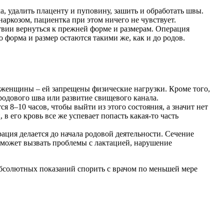
ка, удалить плаценту и пуповину, зашить и обработать швы.
аркозом, пациентка при этом ничего не чувствует.
твии вернуться к прежней форме и размерам. Операция
о форма и размер остаются такими же, как и до родов.
женщины – ей запрещены физические нагрузки. Кроме того,
одового шва или развитие свищевого канала.
 8–10 часов, чтобы выйти из этого состояния, а значит нет
в его кровь все же успевает попасть какая-то часть
ция делается до начала родовой деятельности. Сечение
о может вызвать проблемы с лактацией, нарушение
 абсолютных показаний спорить с врачом по меньшей мере