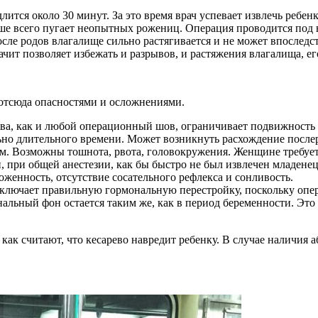
ится около 30 минут. За это время врач успевает извлечь ребен
ьше всего пугает неопытных рожениц. Операция проводится под н
сле родов влагалище сильно растягивается и не может впоследс
чит позволяет избежать и разрывов, и растяжения влагалища, ег
 отсюда опасностями и осложнениями.
ва, как и любой операционный шов, ограничивает подвижность 
но длительного времени. Может возникнуть расхождение послер
м. Возможны тошнота, рвота, головокружения. Женщине требуется
 при общей анестезии, как бы быстро не был извлечен младенец, 
оженность, отсутствие сосательного рефлекса и сонливость.
лючает правильную гормональную перестройку, поскольку опера
нальный фон остается таким же, как в период беременности. Эт
как считают, что кесарево навредит ребенку. В случае наличия