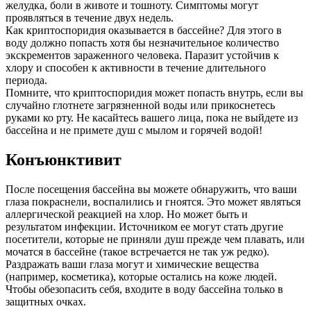
желудка, боли в животе и тошноту. Симптомы могут
проявляться в течение двух недель.
Как криптоспоридия оказывается в бассейне? Для этого в
воду должно попасть хотя бы незначительное количество
экскрементов зараженного человека. Паразит устойчив к
хлору и способен к активности в течение длительного
периода.
Помните, что криптоспоридия может попасть внутрь, если вы
случайно глотнете загрязненной воды или прикоснетесь
руками ко рту. Не касайтесь вашего лица, пока не выйдете из
бассейна и не примете душ с мылом и горячей водой!
Конъюнктивит
После посещения бассейна вы можете обнаружить, что ваши
глаза покраснели, воспалились и гноятся. Это может являться
аллергической реакцией на хлор. Но может быть и
результатом инфекции. Источником ее могут стать другие
посетители, которые не приняли душ прежде чем плавать, или
мочатся в бассейне (такое встречается не так уж редко).
Раздражать ваши глаза могут и химические вещества
(например, косметика), которые остались на коже людей.
Чтобы обезопасить себя, входите в воду бассейна только в
защитных очках.