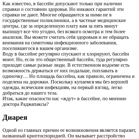
Как известно, в бассейн допускают только при наличии
справки о состоянии здоровья. Но никаких гарантий эти
справки не дают. Многие обращаются за ними не в
государственные поликлиники, а в частные медицинские
центры, где за определенную плату вам за пять минут
выпишут все что угодно, без всякого осмотра и тем более
анализов. Вы можете считать себя здоровым и не обращать
внимания на симптомы инфекционного заболевания,
поселившегося в вашем организме.
Воду в бассейне регулярно спускают и хлорируют, бассейн
моют. Но, если это общественный бассейн, туда регулярно
приходят самые разные люди. В естественном водоеме есть
возможность держаться от них подальше, поплавать в
одиночку… Но площадь бассейна, как правило, ограничена и
поделена на дорожки. Поскольку купаемся мы без верхней
одежды, всяческим инфекциям, на первый взгляд, легко
добраться до нашего тела.
Итак, какие опасности нас «ждут» в бассейне, по мнению
доктора Раджапаксы?
Диарея
Одной из главных причин ее возникновения является паразит,
названный криптоспоридией. Он вызывает расстройство