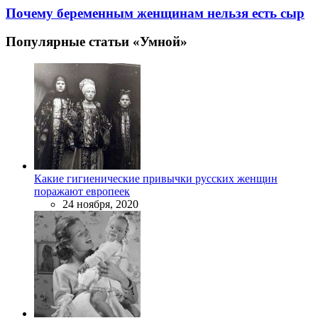
Почему беременным женщинам нельзя есть сыр
Популярные статьи «Умной»
Какие гигиенические привычки русских женщин
поражают европеек
24 ноября, 2020