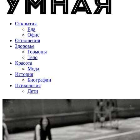
Открытия
Еда
Офис
Отношения
Здоровье
Гормоны
Тело
Красота
Мода
История
Биографии
Психология
Дети