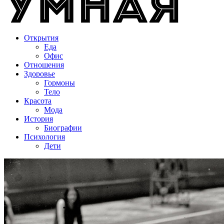
Открытия
Еда
Офис
Отношения
Здоровье
Гормоны
Тело
Красота
Мода
История
Биографии
Психология
Дети