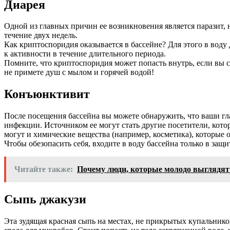
Диарея
Одной из главных причин ее возникновения является паразит,
течение двух недель.
Как криптоспоридия оказывается в бассейне? Для этого в воду
к активности в течение длительного периода.
Помните, что криптоспоридия может попасть внутрь, если вы сл
не примете душ с мылом и горячей водой!
Конъюнктивит
После посещения бассейна вы можете обнаружить, что ваши гла
инфекции. Источником ее могут стать другие посетители, котор
могут и химические вещества (например, косметика), которые о
Чтобы обезопасить себя, входите в воду бассейна только в защ
Читайте также:
Почему люди, которые молодо выглядят
Сыпь джакузи
Эта зудящая красная сыпь на местах, не прикрытых купальнико