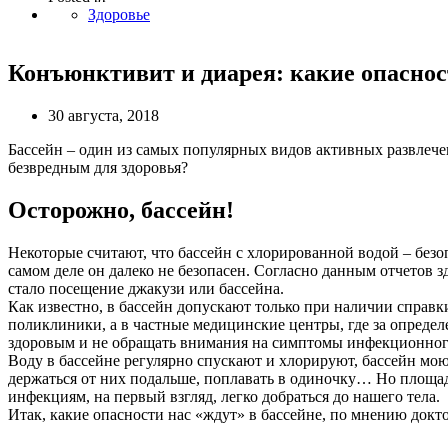
Здоровье
Конъюнктивит и диарея: какие опаснос
30 августа, 2018
Бассейн – один из самых популярных видов активных развлеч
безвредным для здоровья?
Осторожно, бассейн!
Некоторые считают, что бассейн с хлорированной водой – без
самом деле он далеко не безопасен. Согласно данным отчетов
стало посещение джакузи или бассейна.
Как известно, в бассейн допускают только при наличии справк
поликлиники, а в частные медицинские центры, где за определе
здоровым и не обращать внимания на симптомы инфекционного
Воду в бассейне регулярно спускают и хлорируют, бассейн мою
держаться от них подальше, поплавать в одиночку… Но площад
инфекциям, на первый взгляд, легко добраться до нашего тела.
Итак, какие опасности нас «ждут» в бассейне, по мнению док