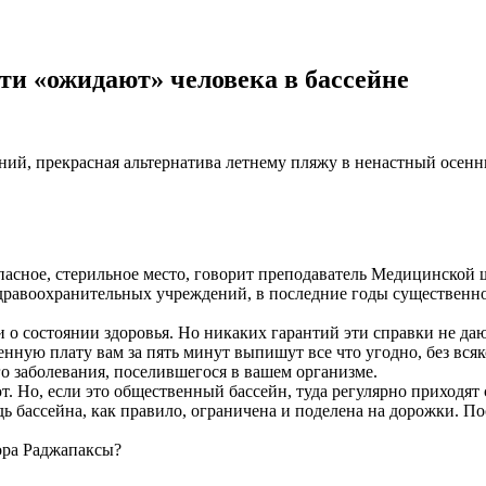
ти «ожидают» человека в бассейне
ений, прекрасная альтернатива летнему пляжу в ненастный осен
опасное, стерильное место, говорит преподаватель Медицинско
 здравоохранительных учреждений, в последние годы существенн
и о состоянии здоровья. Но никаких гарантий эти справки не да
нную плату вам за пять минут выпишут все что угодно, без всяк
 заболевания, поселившегося в вашем организме.
т. Но, если это общественный бассейн, туда регулярно приходят
ь бассейна, как правило, ограничена и поделена на дорожки. По
тора Раджапаксы?