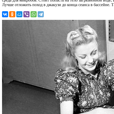
среда для микробов. Стоит попасть на тело загрязненной воде,
Лучше отложить поход в джакузи до конца сеанса в бассейне.