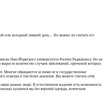
ний или холодный зимний день… Но можно ли считать его
й школы Нью-Йоркского университета Росини Раджапакса. Но на
о выросло количество случаев заболеваний, причиной которых
ют. Многие обращаются за ними не в государственные
ого осмотра и тем более анализов. Вы можете считать себя
 самые разные люди. В естественном водоеме есть возможность
скольку купаемся мы без верхней одежды, всяческим