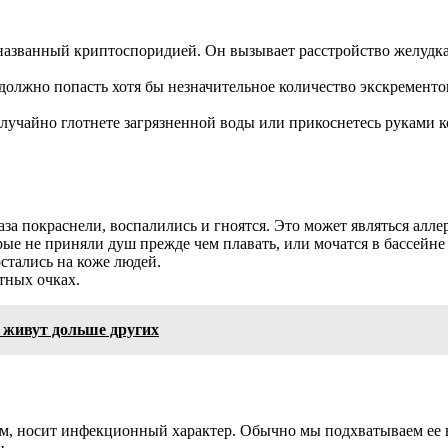
 названный криптоспоридией. Он вызывает расстройство желудка
 должно попасть хотя бы незначительное количество экскременто
учайно глотнете загрязненной воды или прикоснетесь руками ко 
за покраснели, воспалились и гноятся. Это может являться алле
ые не приняли душ прежде чем плавать, или мочатся в бассейне (
стались на коже людей.
итных очках.
 живут дольше других
м, носит инфекционный характер. Обычно мы подхватываем ее в 