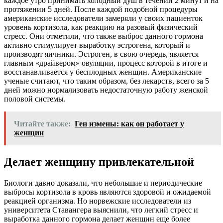
каждое утро принимать холодный душ в течении 2 минут и на
протяжении 5 дней. После каждой подобной процедуры
американские исследователи замеряли у своих пациенток
уровень кортизола, как реакцию на разовый физический
стресс. Они отметили, что также выброс данного гормона
активно стимулирует выработку эстрогена, который и
производят яичники. Эстроген, в свою очередь, является
главным «драйвером» овуляции, процесс которой в итоге и
восстанавливается у бесплодных женщин. Американские
ученые считают, что таким образом, без лекарств, всего за 5
дней можно нормализовать недостаточную работу женской
половой системы.
Читайте также:
Ген измены: как он работает у
женщин
Делает женщину привлекательной
Биологи давно доказали, что небольшие и периодические
выбросы кортизола в кровь являются здоровой и ожидаемой
реакцией организма. Но норвежские исследователи из
университета Ставангера выяснили, что легкий стресс и
выработка данного гормона делает женщин еще более