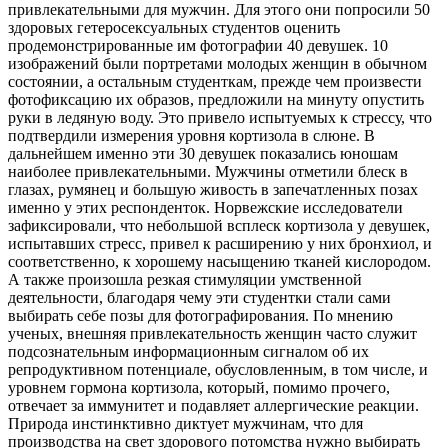
привлекательными для мужчин. Для этого они попросили 50
здоровых гетеросексуальных студентов оценить
продемонстрированные им фотографии 40 девушек. 10
изображений были портретами молодых женщин в обычном
состоянии, а остальным студенткам, прежде чем произвести
фотофиксацию их образов, предложили на минуту опустить
руки в ледяную воду. Это привело испытуемых к стрессу, что
подтвердили измерения уровня кортизола в слюне. В
дальнейшем именно эти 30 девушек показались юношам
наиболее привлекательными. Мужчины отметили блеск в
глазах, румянец и большую живость в запечатленных позах
именно у этих респонденток. Норвежские исследователи
зафиксировали, что небольшой всплеск кортизола у девушек,
испытавших стресс, привел к расширению у них бронхиол, и
соответственно, к хорошему насыщению тканей кислородом.
А также произошла резкая стимуляции умственной
деятельности, благодаря чему эти студентки стали сами
выбирать себе позы для фотографирования. По мнению
ученых, внешняя привлекательность женщин часто служит
подсознательным информационным сигналом об их
репродуктивном потенциале, обусловленным, в том числе, и
уровнем гормона кортизола, который, помимо прочего,
отвечает за иммунитет и подавляет аллергические реакции.
Природа инстинктивно диктует мужчинам, что для
производства на свет здорового потомства нужно выбирать