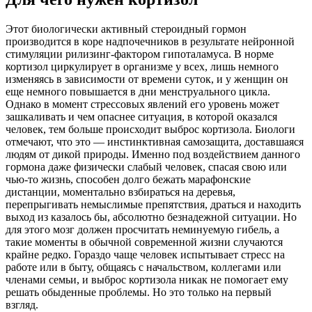
Этот биологически активный стероидный гормон
производится в коре надпочечников в результате нейронной
стимуляции рилизинг-фактором гипоталамуса. В норме
кортизол циркулирует в организме у всех, лишь немного
изменяясь в зависимости от времени суток, и у женщин он
еще немного повышается в дни менструального цикла.
Однако в момент стрессовых явлений его уровень может
зашкаливать и чем опаснее ситуация, в которой оказался
человек, тем больше происходит выброс кортизола. Биологи
отмечают, что это — инстинктивная самозащита, доставшаяся
людям от дикой природы. Именно под воздействием данного
гормона даже физически слабый человек, спасая свою или
чью-то жизнь, способен долго бежать марафонские
дистанции, моментально взбираться на деревья,
перепрыгивать немыслимые препятствия, драться и находить
выход из казалось бы, абсолютно безнадежной ситуации. Но
для этого мозг должен просчитать неминуемую гибель, а
такие моменты в обычной современной жизни случаются
крайне редко. Гораздо чаще человек испытывает стресс на
работе или в быту, общаясь с начальством, коллегами или
членами семьи, и выброс кортизола никак не помогает ему
решать обыденные проблемы. Но это только на первый
взгляд.