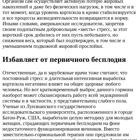
Организм сам осуществляет активную потерю жировых
накоплений и даже без физических нагрузок, в том числе и в
тот момент, когда уровень кортизола в крови стабилизируется
и все процессы жизнедеятельности возвращаются в норму.
Иными словами, американские исследователи, запретив
своим подопытным добровольцам «заесть» стресс, за этот
короткий срок добились от них пусть небольшого, но
снижения веса, который был подтвержден, в том числе и
уменьшением подкожной жировой прослойки.
Избавляет от первичного бесплодия
Отечественные, да и зарубежные врачи тоже считают, что
постоянный стресс и длительная интенсивная выработка
кортизола негативно влияет на общее здоровье любого
человека. Но вот кратковременный выброс данного гормона
наоборот может сбалансировать работу всей эндокринной
системы и в частности, у представительниц слабого пола.
Ученые из Луизианского государственного
исследовательского университета, расположенного в городе
Батон-Руж, США, выработали целую методику для молодых
женщин, страдающих первичным бесплодием на фоне
недостаточного функционирования яичников. Вместо
заместительно-гормональной терапии они предложили им