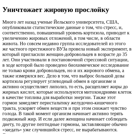
Уничтожает жировую прослойку
Много лет назад ученые Йельского университета, США,
опубликовали статистические данные о том, что стресс, и,
соответственно, повышенный уровень кортизола, приводит к
увеличению жировых отложений, в том числе, в области
живота. Но совсем недавно группа исследователей из этого
же частного престижного ВУЗа провела новый эксперимент, в
который пригласили женщин-добровольцев в возрасте до 35
лет. Они участвовали в постановочной стрессовой ситуации,
в ходе которой было проведено биохимическое исследование
не только крови добровольцев, но и их жирового обмена, а
также измерялся вес. Дело в том, что выброс большой дозы
кортизола регулирует углеводный обмен в организме и
активно осуществляет липолиз, то есть, расщепляет жиры до
жирных кислот, которые используются митохондриями клеток
в качестве топлива для выработки энергии. Также этот
гормон замедляет перистальтику желудочно-кишечного
тракта, ускоряет обмен веществ и при этом снижает чувство
голода. В такой момент организм начинает активно терять
подкожный жир. И если далее женщина начинает соблюдать
диету, то другие пептидные гормоны, заставляющие обычно
«заедать» уже случившийся стресс, не вырабатываются.