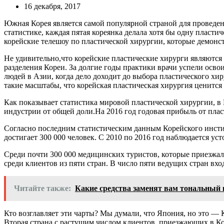
16 декабря, 2017
Южная Корея является самой популярной страной для проведен
статистике, каждая пятая кореянка делала хотя бы одну пласт
корейские телешоу по пластической хирургии, которые демон
Не удивительно,что корейские пластические хирурги являются
разделения Кореи. За долгие годы практики врачи успели осво
людей в Азии, когда дело доходит до выбора пластического хи
такие масштабы, что корейская пластическая хирургия ценится
Как показывает статистика мировой пластической хирургии, в
индустрии от общей доли.На 2016 год годовая прибыль от плас
Согласно последним статистическим данным Корейского инсти
достигает 300 000 человек. С 2010 по 2016 год наблюдается ус
Среди почти 300 000 медицинских туристов, которые приезжали
среди клиентов из пяти стран. В число пяти ведущих стран вх
Читайте также:
Какие средства заменят вам тональный
Кто возглавляет эти чарты? Мы думали, что Япония, но это — К
Вторая страна с растущим числом клиентов, приезжающих в К