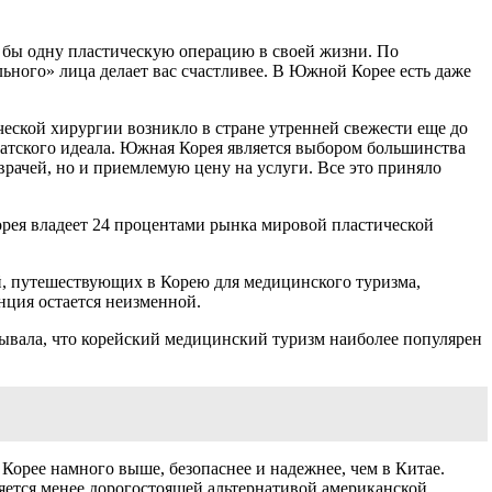
 бы одну пластическую операцию в своей жизни. По
ьного» лица делает вас счастливее. В Южной Корее есть даже
еской хирургии возникло в стране утренней свежести еще до
иатского идеала. Южная Корея является выбором большинства
врачей, но и приемлемую цену на услуги. Все это приняло
орея владеет 24 процентами рынка мировой пластической
й, путешествующих в Корею для медицинского туризма,
енция остается неизменной.
зывала, что корейский медицинский туризм наиболее популярен
 Корее намного выше, безопаснее и надежнее, чем в Китае.
яется менее дорогостоящей альтернативой американской