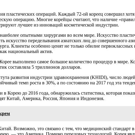
ия пластических операций. Каждый 72-ой кореец совершил хотя
ическую операцию. Многие корейцы считают, что наличие «правил
стрируют лучшее из инноваций косметической индустрии.
 наиболее опытными хирургами во всем мире. Искусство пластич
ить искусство переделывания азиатских лиц до совершенного аз
рурга. Клиенты особенно ценят не только обилие первоклассных 
 как национальный актив.
 Корее выполнено самое большое количество процедур в мире. К
тик составляла 5 триллионов долларов.
тута развития индустрии здравоохранения (KHIDI), число люде
тойчивый темп роста в 30%, а по состоянию на 2017 год эта тенд
 в Корею до 2016 года, обнаружилась статистика, которая пока
одят Китай, Америка, Россия, Япония и Индонезия.
 крем
итай. Возможно, это связано с тем, что медицинский стандарт в
орею, — это Америка. Помимо передовых технологий, Корея явл