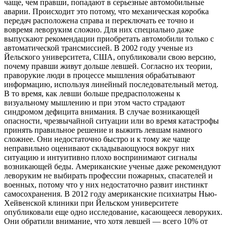
чаще, чем правши, попадают в серьезные автомобильные
аварии. Происходит это потому, что механическая коробка
передач расположена справа и переключать ее точно и
вовремя леворуким сложно. Для них специально даже
выпускают рекомендации приобретать автомобили только с
автоматической трансмиссией. В 2002 году ученые из
Йельского университета, США, опубликовали свою версию,
почему правши живут дольше левшей. Согласно их теории,
праворукие люди в процессе мышления обрабатывают
информацию, используя линейный последовательный метод.
В то время, как левши больше предрасположены к
визуальному мышлению и при этом часто страдают
синдромом дефицита внимания. В случае возникающей
опасности, чрезвычайной ситуации или во время катастрофы
принять правильное решение и выжить левшам намного
сложнее. Они недостаточно быстро и к тому же чаще
неправильно оценивают складывающуюся вокруг них
ситуацию и интуитивно плохо воспринимают сигналы
возникающей беды. Американские ученые даже рекомендуют
леворуким не выбирать профессии пожарных, спасателей и
военных, потому что у них недостаточно развит инстинкт
самосохранения. В 2012 году американские психиатры Нью-
Хейвенской клиники при Йельском университете
опубликовали еще одно исследование, касающееся леворуких.
Они обратили внимание, что хотя левшей — всего 10% от