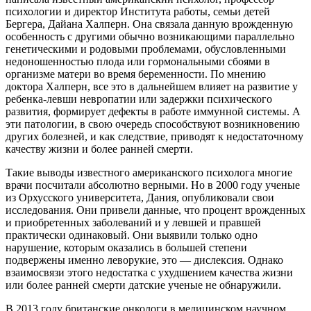
психологии и директор Института работы, семьи детей
Бергера, Дайана Халперн. Она связала данную врожденную
особенность с другими обычно возникающими параллельно
генетическими и родовыми проблемами, обусловленными
недоношенностью плода или гормональными сбоями в
организме матери во время беременности. По мнению
доктора Халперн, все это в дальнейшем влияет на развитие у
ребенка-левши невропатии или задержки психического
развития, формирует дефекты в работе иммунной системы. А
эти патологии, в свою очередь способствуют возникновению
других болезней, и как следствие, приводят к недостаточному
качеству жизни и более ранней смерти.
Такие выводы известного американского психолога многие
врачи посчитали абсолютно верными. Но в 2000 году ученые
из Орхусского университета, Дания, опубликовали свои
исследования. Они привели данные, что процент врожденных
и приобретенных заболеваний и у левшей и правшей
практически одинаковый. Они выявили только одно
нарушение, которым оказались в большей степени
подвержены именно леворукие, это — дислексия. Однако
взаимосвязи этого недостатка с ухудшением качества жизни
или более ранней смерти датские ученые не обнаружили.
В 2013 году британские онкологи в медицинском научном