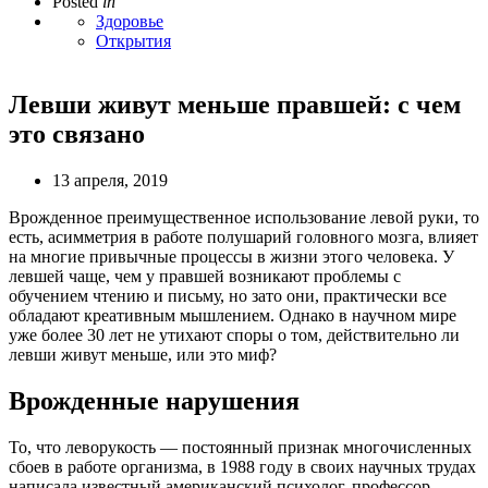
Posted
in
Здоровье
Открытия
Левши живут меньше правшей: с чем
это связано
13 апреля, 2019
Врожденное преимущественное использование левой руки, то
есть, асимметрия в работе полушарий головного мозга, влияет
на многие привычные процессы в жизни этого человека. У
левшей чаще, чем у правшей возникают проблемы с
обучением чтению и письму, но зато они, практически все
обладают креативным мышлением. Однако в научном мире
уже более 30 лет не утихают споры о том, действительно ли
левши живут меньше, или это миф?
Врожденные нарушения
То, что леворукость — постоянный признак многочисленных
сбоев в работе организма, в 1988 году в своих научных трудах
написала известный американский психолог, профессор