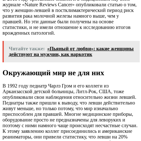
журнале «Nature Reviews Cancer» опубликовали статью о том,
что у женщин-левшей в постклимактерический период риск
развития рака молочной железы намного выше, чем у
правшей. Но эти данные были получены на основе
статистики, и не имели отношение к исследованию итогов
врожденных патологий.
Читайте также:
«Пьяный от любви»: какие женщины
действуют на мужчин, как наркотик
Окружающий мир не для них
В 1992 году педиатр Чарлз Грэм и его коллеги из
Арканзасской детской больницы, Литл-Рок, США, тоже
опубликовали свои наблюдения относительно жизни левшей.
Педиатры также пришли к выводу, что левши действительно
живут меньше, но только потому, что мир изначально
приспособлен для правшей. Многие медицинские приборы,
оборудование просто не предназначены для леворуких и
поэтому с ними намного чаще происходят несчастные случаи.
К этому заявлению коллег присоединились и американские
реаниматоры, они привели статистику, что левши на 20%