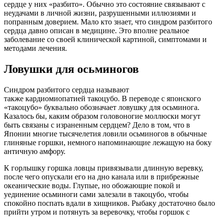
сердце у них «разбито». Обычно это состояние связывают с
неудачами в личной жизни, разрушенными иллюзиями и
попранным доверием. Мало кто знает, что синдром разбитого
сердца давно описан в медицине. Это вполне реальное
заболевание со своей клинической картиной, симптомами и
методами лечения.
Ловушки для осьминогов
Синдром разбитого сердца называют
также
кардиомиопатией
такоцубо
. В переводе с японского
«
такоцубо
» буквально обозначает ловушку для осьминога.
Казалось бы, каким образом головоногие моллюски могут
быть связаны с израненным сердцем? Дело в том, что в
Японии многие тысячелетия ловили осьминогов в обычные
глиняные горшки, немного напоминающие лежащую на боку
античную амфору.
К горлышку горшка ловцы привязывали длинную веревку,
после чего опускали его на дно канала или в прибрежные
океанические воды. Глупые, но обожающие покой и
уединение осьминоги сами залезали в
такоцубо
, чтобы
спокойно поспать вдали в хищников. Рыбаку достаточно было
прийти утром и потянуть за веревочку, чтобы горшок с