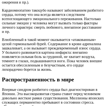
ожирения и пр.).
Кардиомиопатию
такоцубо
называют заболеванием разбитого
сердца, потому что она всегда является следствием
всепоглощающего эмоционального переживания. Настолько
сильные эмоции у человека могут вызвать только факторы
личного характера: смерть любимого, внезапное расставание
и пр.
Влюбленный в такой момент оказывается «атакованным»
целой гормональной бурей. Содержание в крови адреналина
зашкаливает, а он вызывает преждевременный износ сердца.
У больного развивается картина инфаркта: внезапно
появляется сильная боль за грудиной, не хватает воздуха,
темнеет в глазах, подкашиваются ноги. Пока человек внешне
остается обессиленным и безучастным, его сердце
лихорадочно борется за жизнь.
Распространенность в мире
Впервые синдром разбитого сердца был диагностирован в
Японии. Эта высокоразвитая страна ставит перед человеком
довольно жесткие рамки существования. Миллионы японских
служащих перманентно пребывают в состоянии стресса.