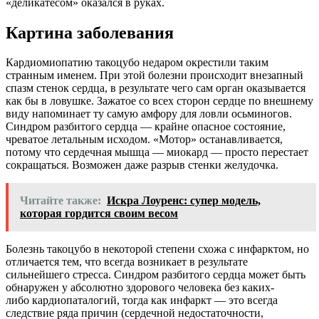
«деликатесом» оказался в руках.
Картина заболевания
Кардиомиопатию
такоцубо
недаром окрестили таким
странным именем. При этой болезни происходит внезапный
спазм стенок сердца, в результате чего сам орган оказывается
как бы в ловушке. Зажатое со всех сторон сердце по внешнему
виду напоминает ту самую амфору для ловли осьминогов.
Синдром разбитого сердца — крайне опасное состояние,
чреватое летальным исходом. «Мотор» останавливается,
потому что сердечная мышца — миокард — просто перестает
сокращаться. Возможен даже разрыв стенки желудочка.
Читайте также:
Искра Лоуренс: супер модель,
которая гордится своим весом
Болезнь
такоцубо
в некоторой степени схожа с инфарктом, но
отличается тем, что всегда возникает в результате
сильнейшего стресса. Синдром разбитого сердца может быть
обнаружен у абсолютно здорового человека без каких-
либо
кардиопаталогий
, тогда как инфаркт — это всегда
следствие ряда причин (сердечной недостаточности,