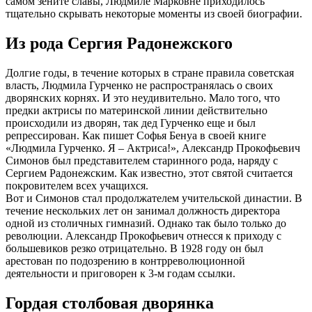
самом зените славы, Людмиле Марковне приходилось
тщательно скрывать некоторые моменты из своей биографии.
Из рода Сергия Радонежского
Долгие годы, в течение которых в стране правила советская
власть, Людмила Гурченко не распространялась о своих
дворянских корнях. И это неудивительно. Мало того, что
предки актрисы по материнской линии действительно
происходили из дворян, так дед Гурченко еще и был
репрессирован. Как пишет Софья Бенуа в своей книге
«Людмила Гурченко. Я – Актриса!», Александр Прокофьевич
Симонов был представителем старинного рода, наряду с
Сергием Радонежским. Как известно, этот святой считается
покровителем всех учащихся.
Вот и Симонов стал продолжателем учительской династии. В
течение нескольких лет он занимал должность директора
одной из столичных гимназий. Однако так было только до
революции. Александр Прокофьевич отнесся к приходу с
большевиков резко отрицательно. В 1928 году он был
арестован по подозрению в контрреволюционной
деятельности и приговорен к 3-м годам ссылки.
Гордая столбовая дворянка