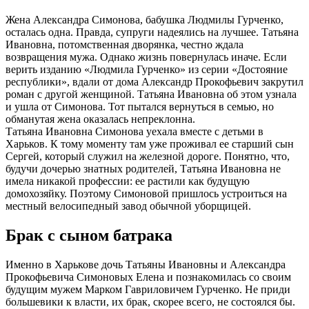
Жена Александра Симонова, бабушка Людмилы Гурченко,
осталась одна. Правда, супруги надеялись на лучшее. Татьяна
Ивановна, потомственная дворянка, честно ждала
возвращения мужа. Однако жизнь повернулась иначе. Если
верить изданию «Людмила Гурченко» из серии «Достояние
республики», вдали от дома Александр Прокофьевич закрутил
роман с другой женщиной. Татьяна Ивановна об этом узнала
и ушла от Симонова. Тот пытался вернуться в семью, но
обманутая жена оказалась непреклонна.
Татьяна Ивановна Симонова уехала вместе с детьми в
Харьков. К тому моменту там уже проживал ее старший сын
Сергей, который служил на железной дороге. Понятно, что,
будучи дочерью знатных родителей, Татьяна Ивановна не
имела никакой профессии: ее растили как будущую
домохозяйку. Поэтому Симоновой пришлось устроиться на
местный велосипедный завод обычной уборщицей.
Брак с сыном батрака
Именно в Харькове дочь Татьяны Ивановны и Александра
Прокофьевича Симоновых Елена и познакомилась со своим
будущим мужем Марком Гавриловичем Гурченко. Не приди
большевики к власти, их брак, скорее всего, не состоялся бы.