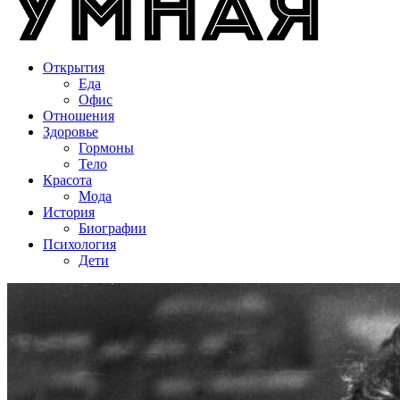
Открытия
Еда
Офис
Отношения
Здоровье
Гормоны
Тело
Красота
Мода
История
Биографии
Психология
Дети