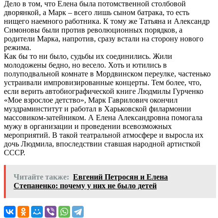
Дело в том, что Елена была потомственной столбовой
дворянкой, а Марк – всего лишь сыном батрака, то есть
нищего наемного работника. К тому же Татьяна и Александр
Симоновы были против революционных порядков, а
родители Марка, напротив, сразу встали на сторону нового
режима.
Как бы то ни было, судьбы их соединились. Жили
молодожены бедно, но весело. Хоть и ютились в
полуподвальной комнате в Мордвинском переулке, частенько
устраивали импровизированные концерты. Тем более, что,
если верить автобиографической книге Людмилы Гурченко
«Мое взрослое детство», Марк Гаврилович окончил
муздраминститут и работал в Харьковской филармонии
массовиком-затейником. А Елена Александровна помогала
мужу в организации и проведении всевозможных
мероприятий. В такой театральной атмосфере и выросла их
дочь Людмила, впоследствии ставшая народной артисткой
СССР.
Читайте также:
Евгений Петросян и Елена
Степаненко: почему у них не было детей