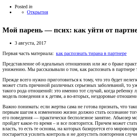
Posted
in
Открытия
Мой парень — псих: как уйти от партн
3 августа, 2017
Первая часть материала:
как распознать тирана в партнере
Представление об идеальных отношениях или же о браке практ
унижению. Мы рассказывали о том, как распознать в партнере 
Прежде всего нужно приготовиться к тому, что это будет нелег
может стать причиной различных серьезных заболеваний, то у
такого рода отношений: это именно тот случай, когда ребенку 
модель поведения и к детям, а во-вторых, нездоровые отношен
Важно понимать: если жертва сама не готова признать, что та
первым шагом к изменению жизни должно стать осознание того
его поведения — практически бесполезное занятие. Абьюзер мо
пройдет какое-то время – и все повторится. Причем может ста
власть, то есть те основы, на которых базируется его мировозз
постарается усилить контроль и не допустить повторения случ