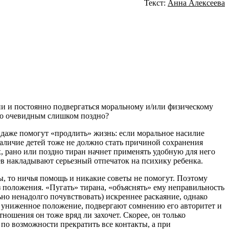
Текст:
Анна Алексеева
ии и постоянно подвергаться моральному и/или физическому
ало очевидным слишком поздно?
и даже помогут «продлить» жизнь: если моральное насилие
аличие детей тоже не должно стать причиной сохранения
х, рано или поздно тиран начнет применять удобную для него
ев накладывают серьезный отпечаток на психику ребенка.
ы, то ничья помощь и никакие советы не помогут. Поэтому
 положения. «Пугать» тирана, «объяснять» ему неправильность
но ненадолго почувствовать) искреннее раскаяние, однако
а в униженное положение, подвергают сомнению его авторитет и
отношения он тоже вряд ли захочет. Скорее, он только
 по возможности прекратить все контакты, а при