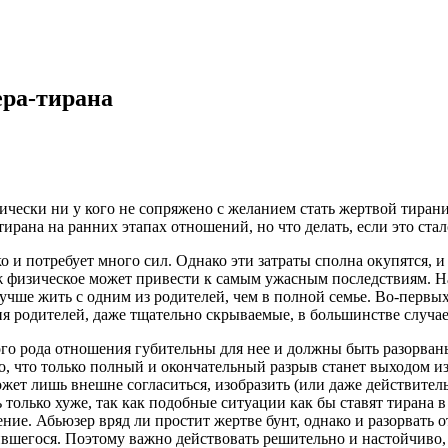
ера-тирана
ически ни у кого не сопряжено с желанием стать жертвой тиран
тирана на ранних этапах отношений, но что делать, если это ст
ко и потребует много сил. Однако эти затраты сполна окупятся, 
ж физическое может привести к самым ужасным последствиям. Н
лучше жить с одним из родителей, чем в полной семье. Во-первы
ия родителей, даже тщательно скрываемые, в большинстве случа
кого рода отношения губительны для нее и должны быть разорван
, что только полный и окончательный разрыв станет выходом из
жет лишь внешне согласиться, изобразить (или даже действитель
ть только хуже, так как подобные ситуации как бы ставят тиран
рение. Абьюзер вряд ли простит жертве бунт, однако и разорвать 
ившегося. Поэтому важно действовать решительно и настойчиво,