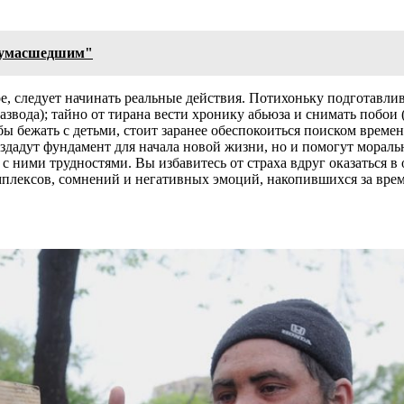
"сумасшедшим"
ое, следует начинать реальные действия. Потихоньку подготавлив
развода); тайно от тирана вести хронику абьюза и снимать побои
бы бежать с детьми, стоит заранее обеспокоиться поиском времен
создадут фундамент для начала новой жизни, но и помогут морал
 ними трудностями. Вы избавитесь от страха вдруг оказаться в 
мплексов, сомнений и негативных эмоций, накопившихся за врем