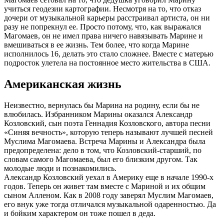
учиться геодезии картографии. Несмотря на то, что отказ
дочери от музыкальной карьеры расстраивал артиста, он ни
разу не попрекнул ее. Просто потому, что, как выражался
Магомаев, он не имел права ничего навязывать Марине и
вмешиваться в ее жизнь. Тем более, что когда Марине
исполнилось 16, делать это стало сложнее. Вместе с матерью
подросток улетела на постоянное место жительства в США.
Американская жизнь
Неизвестно, вернулась бы Марина на родину, если бы не
влюбилась. Избранником Марины оказался Александр
Козловский, сын поэта Геннадия Козловского, автора песни
«Синяя вечность», которую теперь называют лучшей песней
Муслима Магомаева. Встреча Марины и Александра была
предопределена: дело в том, что Козловский-старший, по
словам самого Магомаева, был его близким другом. Так
молодые люди и познакомились.
Александр Козловский уехал в Америку еще в начале 1990-х
годов. Теперь он живет там вместе с Мариной и их общим
сыном Алленом. Как в 2008 году заверял Муслим Магомаев,
его внук уже тогда отличался музыкальной одаренностью. Да
и бойким характером он тоже пошел в деда.