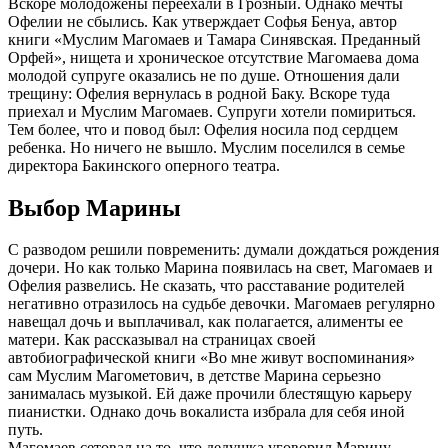
Вскоре молодожены переехали в Грозный. Однако мечты
Офелии не сбылись. Как утверждает Софья Бенуа, автор
книги «Муслим Магомаев и Тамара Синявская. Преданный
Орфей», нищета и хроническое отсутствие Магомаева дома
молодой супруге оказались не по душе. Отношения дали
трещину: Офелия вернулась в родной Баку. Вскоре туда
приехал и Муслим Магомаев. Супруги хотели помириться.
Тем более, что и повод был: Офелия носила под сердцем
ребенка. Но ничего не вышло. Муслим поселился в семье
директора Бакинского оперного театра.
Выбор Марины
С разводом решили повременить: думали дождаться рождения
дочери. Но как только Марина появилась на свет, Магомаев и
Офелия развелись. Не сказать, что расставание родителей
негативно отразилось на судьбе девочки. Магомаев регулярно
навещал дочь и выплачивал, как полагается, алименты ее
матери. Как рассказывал на страницах своей
автобиографической книги «Во мне живут воспоминания»
сам Муслим Магометович, в детстве Марина серьезно
занималась музыкой. Ей даже прочили блестящую карьеру
пианистки. Однако дочь вокалиста избрала для себя иной
путь.
Магомаев сетовал на то, что дедушка уговорил Марину