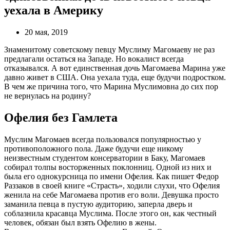
уехала в Америку
20 мая, 2019
Знаменитому советскому певцу Муслиму Магомаеву не раз
предлагали остаться на Западе. Но вокалист всегда
отказывался. А вот единственная дочь Магомаева Марина уже
давно живет в США. Она уехала туда, еще будучи подростком.
В чем же причина того, что Марина Муслимовна до сих пор
не вернулась на родину?
Офелия без Гамлета
Муслим Магомаев всегда пользовался популярностью у
противоположного пола. Даже будучи еще никому
неизвестным студентом консерватории в Баку, Магомаев
собирал толпы восторженных поклонниц. Одной из них и
была его однокурсница по имени Офелия. Как пишет Федор
Раззаков в своей книге «Страсть», ходили слухи, что Офелия
женила на себе Магомаева против его воли. Девушка просто
заманила певца в пустую аудиторию, заперла дверь и
соблазнила красавца Муслима. После этого он, как честный
человек, обязан был взять Офелию в жены.