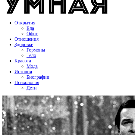
Открытия
Еда
Офис
Отношения
Здоровье
Гормоны
Тело
Красота
Мода
История
Биографии
Психология
Дети