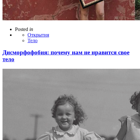
Posted
in
Открытия
Тело
Дисморфофобия: почему нам не нравится свое
тело