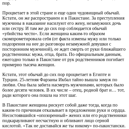
пор.
Процветает в этой стране и еще один чудовищный обычай.
Кстати, он же распространен и в Пакистане. За преступления
мужчины в наказание насилуют его жену, незамужних дочь
или сестру. И там же до сих пор соблюдается обычай
«убийства чести». Если женщина каким-то образом
скомпрометировала себя (от факта измены мужу или только
подозрения на нее до разговора незамужней девушки с
посторонним мужчиной), ее ждет смерть от руки ближайшего
родственника: мужа, отца, брата. По официальным данным,
ежегодно только в Пакистане от рук родственников погибает
примерно тысяча женщин.
Кстати, этот обычай до сих пор процветает в Египте и
Турции. 25-летняя Фарзаны Икбал тайно вышла замуж по
любви. Она была забита насмерть мужчинами, которых было
более десяти человек. В их числе – отец, родной брат и… тот,
ради которого она пошла на этот шаг.
В Пакистане женщина рискует собой даже тогда, когда по
каким-то причинам отказывает в предложении руки и сердца.
Несостоявшийся «опозоренный» жених или его родственники
подкарауливают несчастную и обливают лицо серной
кислотой. «Так не доставайся же ты никому» по-пакистански.