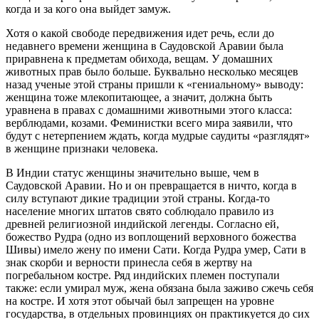
когда и за кого она выйдет замуж.
Хотя о какой свободе передвижения идет речь, если до
недавнего времени женщина в Саудовской Аравии была
приравнена к предметам обихода, вещам. У домашних
животных прав было больше. Буквально несколько месяцев
назад ученые этой страны пришли к «гениальному» выводу:
женщина тоже млекопитающее, а значит, должна быть
уравнена в правах с домашними животными этого класса:
верблюдами, козами. Феминистки всего мира заявили, что
будут с нетерпением ждать, когда мудрые саудиты «разглядят»
в женщине признаки человека.
В Индии статус женщины значительно выше, чем в
Саудовской Аравии. Но и он превращается в ничто, когда в
силу вступают дикие традиции этой страны. Когда-то
население многих штатов свято соблюдало правило из
древней религиозной индийской легенды. Согласно ей,
божество Рудра (одно из воплощений верховного божества
Шивы) имело жену по имени Сати. Когда Рудра умер, Сати в
знак скорби и верности принесла себя в жертву на
погребальном костре. Ряд индийских племен поступали
также: если умирал муж, жена обязана была заживо сжечь себя
на костре. И хотя этот обычай был запрещен на уровне
государства, в отдельных провинциях он практикуется до сих