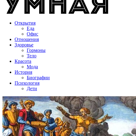
Открытия
Еда
Офис
Отношения
Здоровье
Гормоны
Тело
Красота
Мода
История
Биографии
Психология
Дети