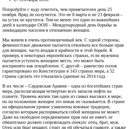
Попробуйте с ходу ответить, чем примечателен день 25
ноября. Вряд ли получится. Это не 8 марта и не 23 февраля –
на устах не крутится. Тем не менее это один из важнейших
дней в календаре ООН – Международный день борьбы за
ликвидацию насилия в отношении женщин.
Мы живем в очень противоречивый век. С одной стороны,
феминистское движение пытается отвоевать все больше прав
для женщин, часто впадая в крайности в этой борьбе. К
примеру, в некоторых европейских странах, если мужчина
пытается уступить женщине место, это может быть
воспринято как оскорбление. С другой – равенство полов
гарантировано по Конституции в 143 странах мира, а 52
страны сделать это отказались (данные на 2014 год).
В их числе – Саудовская Аравия – одна из богатейших стран
мира, располагающая четвертью всех запасов нефти на
планете. Уровень жизни там один из самых высоких в мире,
но на положении женщин это никак не сказывается. В стране
на официальном уровне узаконены вековые традиции,
согласно которым распоряжаться собой женщина не может.
Даже на свободное передвижение прав она не имеет, ее
обязательно должен сопровождать опекун: отец, брат, муж.
Отец или брат решают, стоит ли ей обучаться грамоте, а также