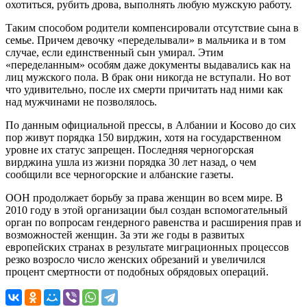
охотиться, рубить дрова, выполнять любую мужскую работу.
Таким способом родители компенсировали отсутствие сына в
семье. Причем девочку «переделывали» в мальчика и в том
случае, если единственный сын умирал. Этим
«переделанным» особям даже документы выдавались как на
лиц мужского пола. В брак они никогда не вступали. Но вот
что удивительно, после их смерти причитать над ними как
над мужчинами не позволялось.
По данным официальной прессы, в Албании и Косово до сих
пор живут порядка 150 вирджин, хотя на государственном
уровне их статус запрещен. Последняя черногорская
вирджина ушла из жизни порядка 30 лет назад, о чем
сообщили все черногорские и албанские газеты.
ООН продолжает борьбу за права женщин во всем мире. В
2010 году в этой организации был создан вспомогательный
орган по вопросам гендерного равенства и расширения прав и
возможностей женщин. За эти же годы в развитых
европейских странах в результате миграционных процессов
резко возросло число женских обрезаний и увеличился
процент смертности от подобных обрядовых операций.