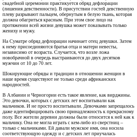
свадебной церемонии практикуется обряд дефлорации
(лишения девственности). В присутствии гостей девственную
плеву разрывают пальцем, обернутым в белую ткань, которая
должна обагриться красным. При этом свое лицо на
протяжении всей жизни девушка может показывать только
жениху и мужу.
На Суматре обряд дефлорации начинает отец девушки. Затем
к нему присоединяются братья отца и матери невесты,
независимо от возраста. Случается, что возле ложа
новобрачной в очередь выстраиваются до двух десятков
мужчин от 10 до 70 лет.
Шокирующие обряды и традиции в отношении женщин в
наше время существуют не только среди африканских
народностей.
В Албании и Черногории есть такое явление, как вирджины.
Это девочки, которых с детских лет воспитывали как
мальчиков. И не просто воспитывали. Девочками запрещалось
даже идентифицировать свою принадлежность к прекрасному
полу. Все жители деревни должны были относится к ней как к
мальчику. Она не могла играть с кем-либо из сверстниц –
только с мальчиками. Ей давали мужское имя, она носила
соответствующую одежду и с детских лет приучалась