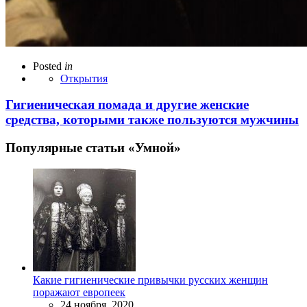
Posted
in
Открытия
Гигиеническая помада и другие женские
средства, которыми также пользуются мужчины
Популярные статьи «Умной»
Какие гигиенические привычки русских женщин
поражают европеек
24 ноября, 2020