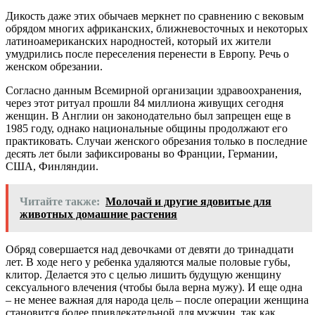
Дикость даже этих обычаев меркнет по сравнению с вековым
обрядом многих африканских, ближневосточных и некоторых
латиноамериканских народностей, который их жители
умудрились после переселения перенести в Европу. Речь о
женском обрезании.
Согласно данным Всемирной организации здравоохранения,
через этот ритуал прошли 84 миллиона живущих сегодня
женщин. В Англии он законодательно был запрещен еще в
1985 году, однако национальные общины продолжают его
практиковать. Случаи женского обрезания только в последние
десять лет были зафиксированы во Франции, Германии,
США, Финляндии.
Читайте также:
Молочай и другие ядовитые для
животных домашние растения
Обряд совершается над девочками от девяти до тринадцати
лет. В ходе него у ребенка удаляются малые половые губы,
клитор. Делается это с целью лишить будущую женщину
сексуального влечения (чтобы была верна мужу). И еще одна
– не менее важная для народа цель – после операции женщина
становится более привлекательной для мужчин, так как