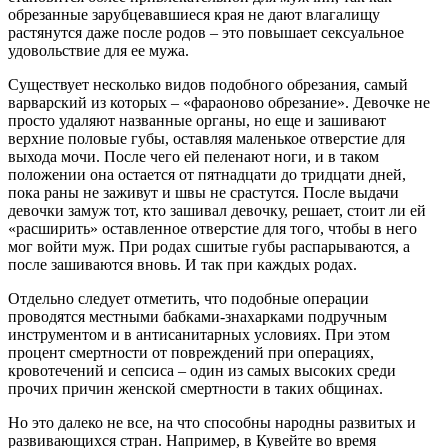
обрезанные зарубцевавшиеся края не дают влагалищу
растянутся даже после родов – это повышает сексуальное
удовольствие для ее мужа.
Существует несколько видов подобного обрезания, самый
варварский из которых – «фараоново обрезание». Девочке не
просто удаляют названные органы, но еще и зашивают
верхние половые губы, оставляя маленькое отверстие для
выхода мочи. После чего ей пеленают ноги, и в таком
положении она остается от пятнадцати до тридцати дней,
пока раны не заживут и швы не срастутся. После выдачи
девочки замуж тот, кто зашивал девочку, решает, стоит ли ей
«расширить» оставленное отверстие для того, чтобы в него
мог войти муж. При родах сшитые губы распарываются, а
после зашиваются вновь. И так при каждых родах.
Отдельно следует отметить, что подобные операции
проводятся местными бабками-знахарками подручным
инструментом и в антисанитарных условиях. При этом
процент смертности от повреждений при операциях,
кровотечений и сепсиса – один из самых высоких среди
прочих причин женской смертности в таких общинах.
Но это далеко не все, на что способны народны развитых и
развивающихся стран. Например, в Кувейте во время