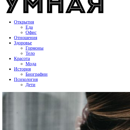
Открытия
Еда
Офис
Отношения
Здоровье
Гормоны
Тело
Красота
Мода
История
Биографии
Психология
Дети