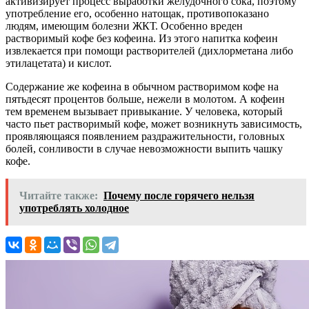
активизирует процесс выработки желудочного сока, поэтому
употребление его, особенно натощак, противопоказано
людям, имеющим болезни
ЖКТ
. Особенно вреден
растворимый кофе без кофеина. Из этого напитка кофеин
извлекается при помощи растворителей (
дихлорметана
либо
этилацетата) и кислот.
Содержание же кофеина в обычном растворимом кофе на
пятьдесят процентов больше, нежели в молотом. А кофеин
тем временем вызывает привыкание. У человека, который
часто пьет растворимый кофе, может возникнуть зависимость,
проявляющаяся появлением раздражительности, головных
болей, сонливости в случае невозможности выпить чашку
кофе.
Читайте также:
Почему после горячего нельзя
употреблять холодное