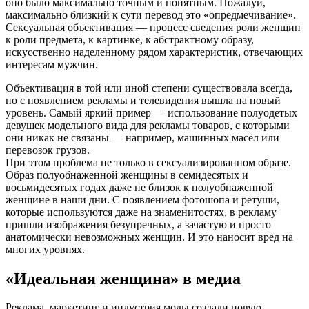
оно было максимально точным и понятным. Пожалуй,
максимально близкий к сути перевод это «опредмечивание».
Сексуальная объективация — процесс сведения роли женщин
к роли предмета, к картинке, к абстрактному образу,
искусственно наделенному рядом характеристик, отвечающих
интересам мужчин.
Объективация в той или иной степени существовала всегда,
но с появлением рекламы и телевидения вышла на новый
уровень. Самый яркий пример — использование полуодетых
девушек модельного вида для рекламы товаров, с которыми
они никак не связаны — например, машинных масел или
перевозок грузов.
При этом проблема не только в сексуализированном образе.
Образ полуобнаженной женщины в семидесятых и
восьмидесятых годах даже не близок к полуобнаженной
женщине в наши дни. С появлением фотошопа и ретуши,
которые используются даже на знаменитостях, в рекламу
пришли изображения безупречных, а зачастую и просто
анатомически невозможных женщин. И это наносит вред на
многих уровнях.
«Идеальная женщина» в медиа
Реклама, маркетинг и индустрия моды создали новую