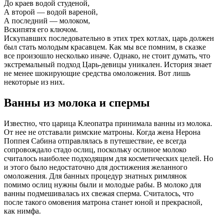
До краев водой студеной,
А второй — водой вареной,
А последний — молоком,
Вскипятя его ключом.
Искупавших последовательно в этих трех котлах, царь должен
был стать молодым красавцем. Как мы все помним, в сказке
все произошло несколько иначе. Однако, не стоит думать, что
экстремальный подход Царь-девицы уникален. История знает
не менее шокирующие средства омоложения. Вот лишь
некоторые из них.
Ванны из молока и спермы
Известно, что царица Клеопатра принимала ванны из молока.
От нее не отставали римские матроны. Когда жена Нерона
Поппея Сабина отправлялась в путешествие, ее всегда
сопровождало стадо ослиц, поскольку ослиное молоко
считалось наиболее подходящим для косметических целей. Но
и этого было недостаточно для достижения желанного
омоложения. Для банных процедур знатных римлянок
помимо ослиц нужны были и молодые рабы. В молоко для
ванны подмешивалась их свежая сперма. Считалось, что
после такого омовения матрона станет юной и прекрасной,
как нимфа.