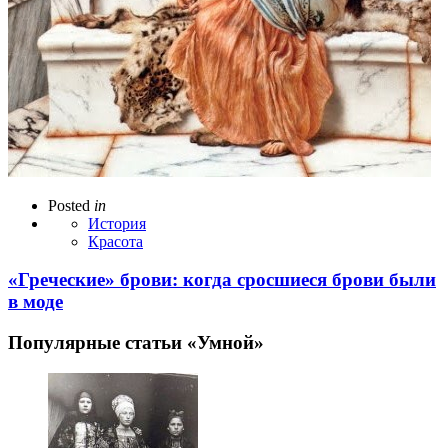
Posted
in
История
Красота
«Греческие» брови: когда сросшиеся брови были
в моде
Популярные статьи «Умной»