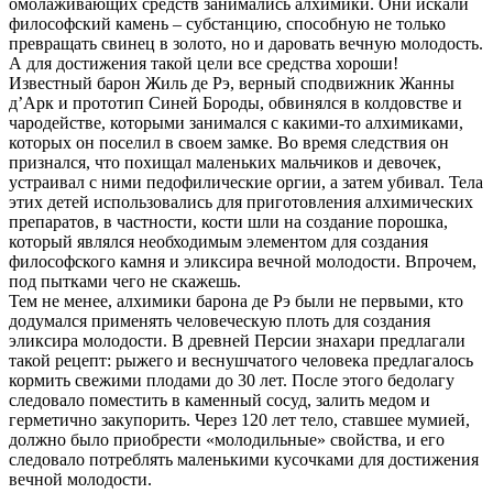
омолаживающих средств занимались алхимики. Они искали
философский камень – субстанцию, способную не только
превращать свинец в золото, но и даровать вечную молодость.
А для достижения такой цели все средства хороши!
Известный барон Жиль де Рэ, верный сподвижник Жанны
д’Арк и прототип Синей Бороды, обвинялся в колдовстве и
чародействе, которыми занимался с какими-то алхимиками,
которых он поселил в своем замке. Во время следствия он
признался, что похищал маленьких мальчиков и девочек,
устраивал с ними педофилические оргии, а затем убивал. Тела
этих детей использовались для приготовления алхимических
препаратов, в частности, кости шли на создание порошка,
который являлся необходимым элементом для создания
философского камня и эликсира вечной молодости. Впрочем,
под пытками чего не скажешь.
Тем не менее, алхимики барона де Рэ были не первыми, кто
додумался применять человеческую плоть для создания
эликсира молодости. В древней Персии знахари предлагали
такой рецепт: рыжего и веснушчатого человека предлагалось
кормить свежими плодами до 30 лет. После этого бедолагу
следовало поместить в каменный сосуд, залить медом и
герметично закупорить. Через 120 лет тело, ставшее мумией,
должно было приобрести «молодильные» свойства, и его
следовало потреблять маленькими кусочками для достижения
вечной молодости.