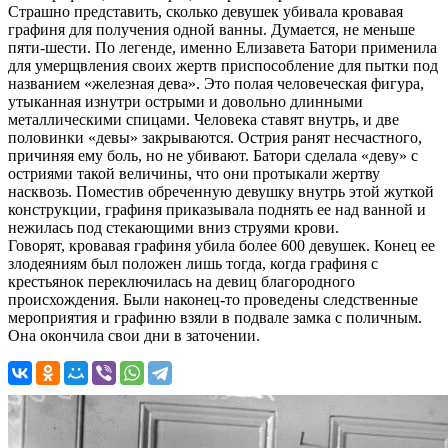
Страшно представить, сколько девушек убивала кровавая
графиня для получения одной ванны. Думается, не меньше
пяти-шести. По легенде, именно Елизавета Батори применила
для умерщвления своих жертв приспособление для пытки под
названием «железная дева». Это полая человеческая фигура,
утыканная изнутри острыми и довольно длинными
металлическими спицами. Человека ставят внутрь, и две
половинки «девы» закрываются. Острия ранят несчастного,
причиняя ему боль, но не убивают. Батори сделала «деву» с
остриями такой величины, что они протыкали жертву
насквозь. Поместив обреченную девушку внутрь этой жуткой
конструкции, графиня приказывала поднять ее над ванной и
нежилась под стекающими вниз струями крови.
Говорят, кровавая графиня убила более 600 девушек. Конец ее
злодеяниям был положен лишь тогда, когда графиня с
крестьянок переключилась на девиц благородного
происхождения. Были наконец-то проведены следственные
мероприятия и графиню взяли в подвале замка с поличным.
Она окончила свои дни в заточении.