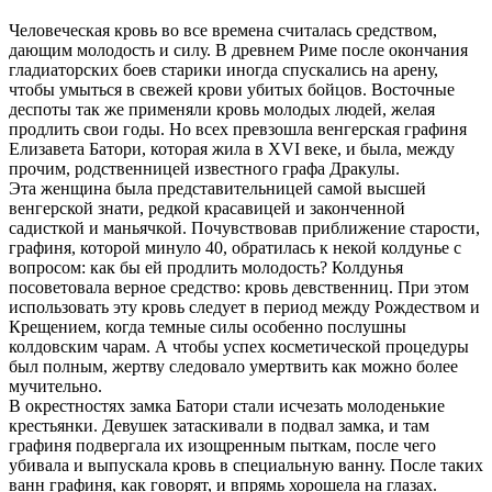
Человеческая кровь во все времена считалась средством,
дающим молодость и силу. В древнем Риме после окончания
гладиаторских боев старики иногда спускались на арену,
чтобы умыться в свежей крови убитых бойцов. Восточные
деспоты так же применяли кровь молодых людей, желая
продлить свои годы. Но всех превзошла венгерская графиня
Елизавета Батори, которая жила в XVI веке, и была, между
прочим, родственницей известного графа Дракулы.
Эта женщина была представительницей самой высшей
венгерской знати, редкой красавицей и законченной
садисткой и маньячкой. Почувствовав приближение старости,
графиня, которой минуло 40, обратилась к некой колдунье с
вопросом: как бы ей продлить молодость? Колдунья
посоветовала верное средство: кровь девственниц. При этом
использовать эту кровь следует в период между Рождеством и
Крещением, когда темные силы особенно послушны
колдовским чарам. А чтобы успех косметической процедуры
был полным, жертву следовало умертвить как можно более
мучительно.
В окрестностях замка Батори стали исчезать молоденькие
крестьянки. Девушек затаскивали в подвал замка, и там
графиня подвергала их изощренным пыткам, после чего
убивала и выпускала кровь в специальную ванну. После таких
ванн графиня, как говорят, и впрямь хорошела на глазах.