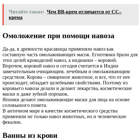
Читайте также:
Чем BB-крем отличается от CС–
крема
Омоложение при помощи навоза
Да-да, в древности красавицы применяли навоз как
составную часть омолаживающих масок. Египтянки брали для
этих целей крокодилий навоз, а индианки – коровий.
Впрочем, коровий навоз и сегодня считается в Индии
замечательным очищающим, лечебным и омолаживающим
средством. Корова – священное животное, и все, что от нее
происходит, обладает целебными свойствами. Поэтому из
коровьего навоза делали и делают лекарства, косметические
маски и даже зубной порошок.
Японки делают омолаживающие маски для лица на основе
соловьиного помета.
В античном мире в качестве косметического средства
применяли не только навоз животных, но и человеческие
фекалии.
Ванны из крови