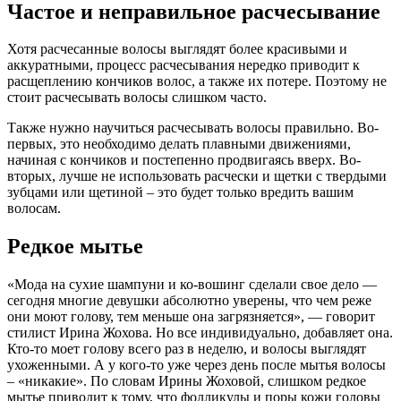
Частое и неправильное расчесывание
Хотя расчесанные волосы выглядят более красивыми и
аккуратными, процесс расчесывания нередко приводит к
расщеплению кончиков волос, а также их потере. Поэтому не
стоит расчесывать волосы слишком часто.
Также нужно научиться расчесывать волосы правильно. Во-
первых, это необходимо делать плавными движениями,
начиная с кончиков и постепенно продвигаясь вверх. Во-
вторых, лучше не использовать расчески и щетки с твердыми
зубцами или щетиной – это будет только вредить вашим
волосам.
Редкое мытье
«Мода на сухие шампуни и ко-вошинг сделали свое дело —
сегодня многие девушки абсолютно уверены, что чем реже
они моют голову, тем меньше она загрязняется», — говорит
стилист Ирина Жохова. Но все индивидуально, добавляет она.
Кто-то моет голову всего раз в неделю, и волосы выглядят
ухоженными. А у кого-то уже через день после мытья волосы
– «никакие». По словам Ирины Жоховой, слишком редкое
мытье приводит к тому, что фолликулы и поры кожи головы