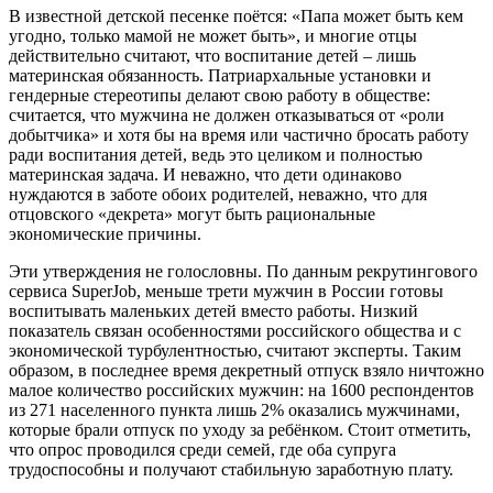
В известной детской песенке поётся: «Папа может быть кем
угодно, только мамой не может быть», и многие отцы
действительно считают, что воспитание детей – лишь
материнская обязанность. Патриархальные установки и
гендерные стереотипы делают свою работу в обществе:
считается, что мужчина не должен отказываться от «роли
добытчика» и хотя бы на время или частично бросать работу
ради воспитания детей, ведь это целиком и полностью
материнская задача. И неважно, что дети одинаково
нуждаются в заботе обоих родителей, неважно, что для
отцовского «декрета» могут быть рациональные
экономические причины.
Эти утверждения не голословны. По данным рекрутингового
сервиса SuperJob, меньше трети мужчин в России готовы
воспитывать маленьких детей вместо работы. Низкий
показатель связан особенностями российского общества и с
экономической турбулентностью, считают эксперты. Таким
образом, в последнее время декретный отпуск взяло ничтожно
малое количество российских мужчин: на 1600 респондентов
из 271 населенного пункта лишь 2% оказались мужчинами,
которые брали отпуск по уходу за ребёнком. Стоит отметить,
что опрос проводился среди семей, где оба супруга
трудоспособны и получают стабильную заработную плату.