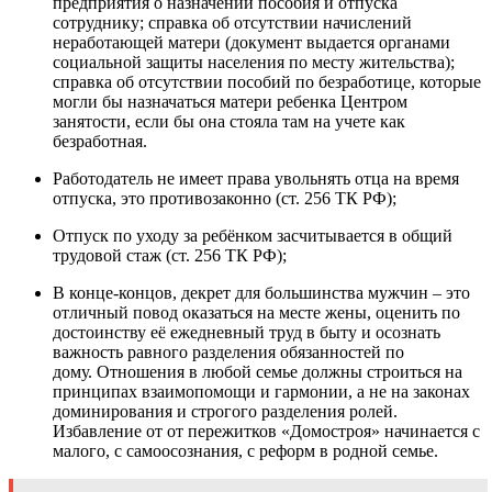
предприятия о назначении пособия и отпуска
сотруднику; справка об отсутствии начислений
неработающей матери (документ выдается органами
социальной защиты населения по месту жительства);
справка об отсутствии пособий по безработице, которые
могли бы назначаться матери ребенка Центром
занятости, если бы она стояла там на учете как
безработная.
Работодатель не имеет права увольнять отца на время
отпуска, это противозаконно (ст. 256 ТК РФ);
Отпуск по уходу за ребёнком засчитывается в общий
трудовой стаж (ст. 256 ТК РФ);
В конце-концов, декрет для большинства мужчин – это
отличный повод оказаться на месте жены, оценить по
достоинству её ежедневный труд в быту и осознать
важность равного разделения обязанностей по
дому. Отношения в любой семье должны строиться на
принципах взаимопомощи и гармонии, а не на законах
доминирования и строгого разделения ролей.
Избавление от от пережитков «Домостроя» начинается с
малого, с самоосознания, с реформ в родной семье.