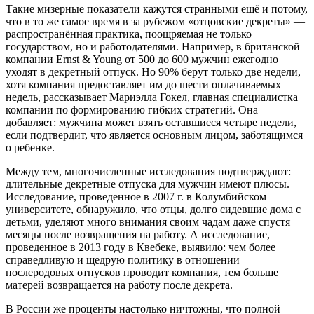
Такие мизерные показатели кажутся странными ещё и потому,
что в то же самое время в за рубежом «отцовские декреты» —
распространённая практика, поощряемая не только
государством, но и работодателями. Например, в британской
компании Ernst & Young от 500 до 600 мужчин ежегодно
уходят в декретный отпуск. Но 90% берут только две недели,
хотя компания предоставляет им до шести оплачиваемых
недель, рассказывает Мариэлла Гокел, главная специалистка
компании по формированию гибких стратегий. Она
добавляет: мужчина может взять оставшиеся четыре недели,
если подтвердит, что является основным лицом, заботящимся
о ребенке.
Между тем, многочисленные исследования подтверждают:
длительные декретные отпуска для мужчин имеют плюсы.
Исследование, проведенное в 2007 г. в Колумбийском
университете, обнаружило, что отцы, долго сидевшие дома с
детьми, уделяют много внимания своим чадам даже спустя
месяцы после возвращения на работу. А исследование,
проведенное в 2013 году в Квебеке, выявило: чем более
справедливую и щедрую политику в отношении
послеродовых отпусков проводит компания, тем больше
матерей возвращается на работу после декрета.
В России же проценты настолько ничтожны, что полной