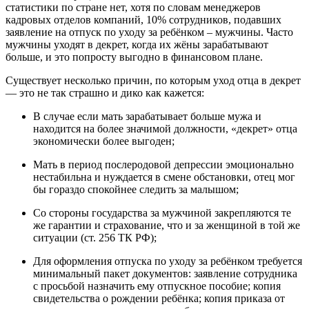
статистики по стране нет, хотя по словам менеджеров
кадровых отделов компаний, 10% сотрудников, подавших
заявление на отпуск по уходу за ребёнком – мужчины. Часто
мужчины уходят в декрет, когда их жёны зарабатывают
больше, и это попросту выгодно в финансовом плане.
Существует несколько причин, по которым уход отца в декрет
— это не так страшно и дико как кажется:
В случае если мать зарабатывает больше мужа и
находится на более значимой должности, «декрет» отца
экономически более выгоден;
Мать в период послеродовой депрессии эмоционально
нестабильна и нуждается в смене обстановки, отец мог
бы гораздо спокойнее следить за малышом;
Со стороны государства за мужчиной закрепляются те
же гарантии и страхование, что и за женщиной в той же
ситуации (ст. 256 ТК РФ);
Для оформления отпуска по уходу за ребёнком требуется
минимальный пакет документов: заявление сотрудника
с просьбой назначить ему отпускное пособие; копия
свидетельства о рождении ребёнка; копия приказа от