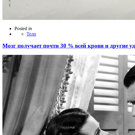
Posted
in
Тело
Мозг получает почти 30 % всей крови и другие у