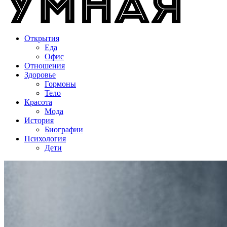
Открытия
Еда
Офис
Отношения
Здоровье
Гормоны
Тело
Красота
Мода
История
Биографии
Психология
Дети