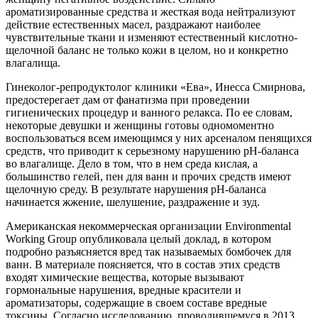
ароматизированные средства и жесткая вода нейтрализуют
действие естественных масел, раздражают наиболее
чувствительные ткани и изменяют естественный кислотно-
щелочной баланс не только кожи в целом, но и конкретно
влагалища.
Гинеколог-репродуктолог клиники «Ева», Инесса Смирнова,
предостерегает дам от фанатизма при проведении
гигиенических процедур и ванного релакса. По ее словам,
некоторые девушки и женщины готовы одномоментно
воспользоваться всем имеющимся у них арсеналом пенящихся
средств, что приводит к серьезному нарушению рН-баланса
во влагалище. Дело в том, что в нем среда кислая, а
большинство гелей, пен для ванн и прочих средств имеют
щелочную среду. В результате нарушения рН-баланса
начинается жжение, шелушение, раздражение и зуд.
Американская некоммерческая организации Environmental
Working Group опубликовала целый доклад, в котором
подробно разъясняется вред так называемых бомбочек для
ванн. В материале поясняется, что в состав этих средств
входят химические вещества, которые вызывают
гормональные нарушения, вредные красители и
ароматизаторы, содержащие в своем составе вредные
токсины. Согласно исследованию, проводившемуся в 2013