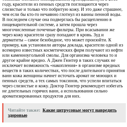
году, красители из пенных средств поглощаются через
слизистые и только что побритую кожу. И это даже страшнее,
чем если бы кто-то нечаянно глотнул из ванны пенной воды.
В последнем случае она подверглась бы расщеплению в
пищеварительной системе, а затем прошла через
многочисленные почечные фильтры. При всасывании же
через кожу красители сразу попадают в кровь. Зуд и
дерматиты – самое безобидное, что может произойти. К
примеру, как установили авторы доклада, красители одной из
всемирно известных косметических фирм получают из нефти
или каменноугольной смолы. Для организма человека то и
другое крайне вредно. А Джен Гюнтер в таких случаях не
исключает возможность «накопления» в организме вредных
веществ в таких количествах, что после длительного принятия
ванн кожа женщины начнет источать аромат не моющих и
пенных средств, а тех самых токсинов, что успели впитаться
через слизистые и кожу. Доктор Гюнтер рекомендует избегать
не длительных горячих ванн, а использования сильно
ароматизированных продуктов для них.
Читайте также:
Какие цитрусовые могут навредить
здоровью