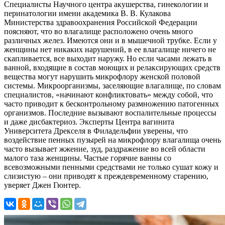
Специалисты Научного центра акушерства, гинекологии и
перинатологии имени академика В. В. Кулакова
Министерства здравоохранения Российской Федерации
поясняют, что во влагалище расположено очень много
различных желез. Имеются они и в мышечной трубке. Если у
женщины нет никаких нарушений, в ее влагалище ничего не
скапливается, все выходит наружу. Но если часами лежать в
ванной, входящие в состав моющих и релаксирующих средств
вещества могут нарушить микрофлору женской половой
системы. Микроорганизмы, заселяющие влагалище, по словам
специалистов, «начинают конфликтовать» между собой, что
часто приводит к бесконтрольному размножению патогенных
организмов. Последние вызывают воспалительные процессы
и даже дисбактериоз. Эксперты Центра вагинита
Университета Дрекселя в Филадельфии уверены, что
воздействие пенных пузырей на микрофлору влагалища очень
часто вызывает жжение, зуд, раздражение во всей области
малого таза женщины. Частые горячие ванны со
всевозможными пенными средствами не только сушат кожу и
слизистую – они приводят к преждевременному старению,
уверяет Джен Гюнтер.