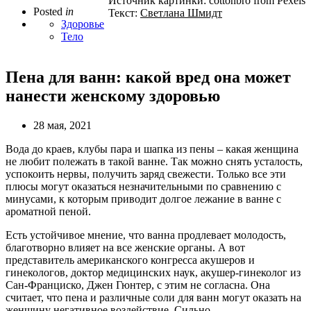
Источник картинки: cottonbro from Pexels
Posted
in
Текст:
Светлана Шмидт
Здоровье
Тело
Пена для ванн: какой вред она может
нанести женскому здоровью
28 мая, 2021
Вода до краев, клубы пара и шапка из пены – какая женщина
не любит полежать в такой ванне. Так можно снять усталость,
успокоить нервы, получить заряд свежести. Только все эти
плюсы могут оказаться незначительными по сравнению с
минусами, к которым приводит долгое лежание в ванне с
ароматной пеной.
Есть устойчивое мнение, что ванна продлевает молодость,
благотворно влияет на все женские органы. А вот
представитель американского конгресса акушеров и
гинекологов, доктор медицинских наук, акушер-гинеколог из
Сан-Франциско, Джен Гюнтер, с этим не согласна. Она
считает, что пена и различные соли для ванн могут оказать на
женщину негативное воздействие. Сильно