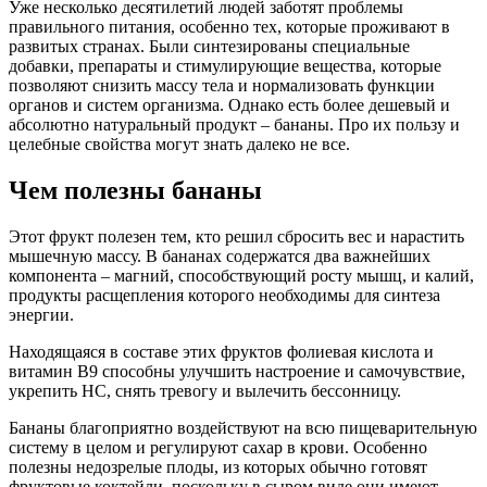
Уже несколько десятилетий людей заботят проблемы
правильного питания, особенно тех, которые проживают в
развитых странах. Были синтезированы специальные
добавки, препараты и стимулирующие вещества, которые
позволяют снизить массу тела и нормализовать функции
органов и систем организма. Однако есть более дешевый и
абсолютно натуральный продукт – бананы. Про их пользу и
целебные свойства могут знать далеко не все.
Чем полезны бананы
Этот фрукт полезен тем, кто решил сбросить вес и нарастить
мышечную массу. В бананах содержатся два важнейших
компонента – магний, способствующий росту мышц, и калий,
продукты расщепления которого необходимы для синтеза
энергии.
Находящаяся в составе этих фруктов фолиевая кислота и
витамин B9 способны улучшить настроение и самочувствие,
укрепить НС, снять тревогу и вылечить бессонницу.
Бананы благоприятно воздействуют на всю пищеварительную
систему в целом и регулируют сахар в крови. Особенно
полезны недозрелые плоды, из которых обычно готовят
фруктовые коктейли, поскольку в сыром виде они имеют