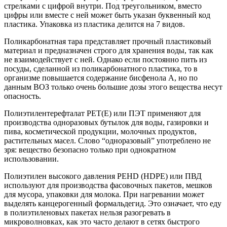
стрелками с цифрой внутри. Под треугольником, вместо
цифры или вместе с ней может быть указан буквенный код
пластика. Упаковка из пластика делится на 7 видов.
Поликарбонатная тара представляет прочный пластиковый
материал и предназначен строго для хранения воды, так как
не взаимодействует с ней. Однако если постоянно пить из
посуды, сделанной из поликарбонатного пластика, то в
организме повышается содержание бисфенола А, но по
данным ВОЗ только очень большие дозы этого вещества несут
опасность.
Полиэтилентерефталат PET(E) или ПЭТ применяют для
производства одноразовых бутылок для воды, газировки и
пива, косметической продукции, молочных продуктов,
растительных масел. Слово “одноразовый” употреблено не
зря: вещество безопасно только при однократном
использовании.
Полиэтилен высокого давления PEHD (HDPE) или ПВД
используют для производства фасовочных пакетов, мешков
для мусора, упаковки для молока. При нагревании может
выделять канцерогенный формальдегид. Это означает, что еду
в полиэтиленовых пакетах нельзя разогревать в
микроволновках, как это часто делают в сетях быстрого