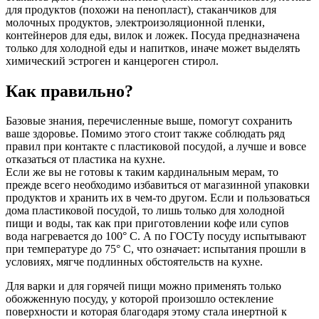
для продуктов (похожи на пенопласт), стаканчиков для
молочных продуктов, электроизоляционной пленки,
контейнеров для еды, вилок и ложек. Посуда предназначена
только для холодной еды и напитков, иначе может выделять
химический эстроген и канцероген стирол.
Как правильно?
Базовые знания, перечисленные выше, помогут сохранить
ваше здоровье. Помимо этого стоит также соблюдать ряд
правил при контакте с пластиковой посудой, а лучше и вовсе
отказаться от пластика на кухне.
Если же вы не готовы к таким кардинальным мерам, то
прежде всего необходимо избавиться от магазинной упаковки
продуктов и хранить их в чем-то другом. Если и пользоваться
дома пластиковой посудой, то лишь только для холодной
пищи и воды, так как при приготовлении кофе или супов
вода нагревается до 100° С. А по ГОСТу посуду испытывают
при температуре до 75° С, что означает: испытания прошли в
условиях, мягче подлинных обстоятельств на кухне.
Для варки и для горячей пищи можно применять только
обожженную посуду, у которой произошло остекление
поверхности и которая благодаря этому стала инертной к