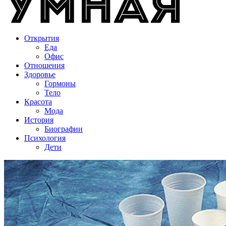
Открытия
Еда
Офис
Отношения
Здоровье
Гормоны
Тело
Красота
Мода
История
Биографии
Психология
Дети