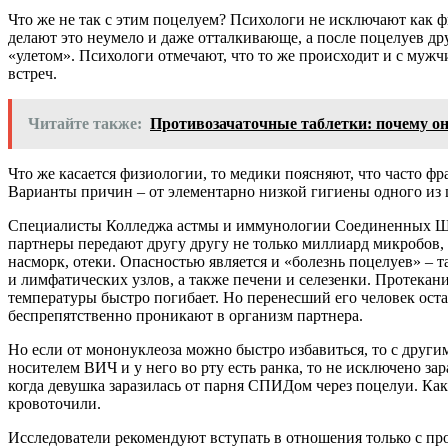
Что же не так с этим поцелуем? Психологи не исключают как 
делают это неумело и даже отталкивающе, а после поцелуев д
«улетом». Психологи отмечают, что то же происходит и с мужч
встреч.
Читайте также:
Противозачаточные таблетки: почему он
Что же касается физиологии, то медики поясняют, что часто ф
Варианты причин – от элементарно низкой гигиены одного из 
Специалисты Колледжа астмы и иммунологии Соединенных Шта
партнеры передают другу другу не только миллиард микробов, 
насморк, отеки. Опасностью является и «болезнь поцелуев» – 
и лимфатических узлов, а также печени и селезенки. Протекан
температуры быстро погибает. Но перенесший его человек остае
беспрепятственно проникают в организм партнера.
Но если от мононуклеоза можно быстро избавиться, то с другим
носителем ВИЧ и у него во рту есть ранка, то не исключено з
когда девушка заразилась от парня СПИДом через поцелуи. Как
кровоточили.
Исследователи рекомендуют вступать в отношения только с про