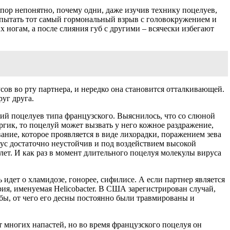
пор непонятно, почему одни, даже изучив технику поцелуев,
спытать тот самый гормональный взрыв с головокружением и
 ногам, а после слияния губ с другими – всячески избегают
сов во рту партнера, и нередко она становится отталкивающей.
уг друга.
 поцелуев типа французского. Выяснилось, что со слюной
ргик, то поцелуй может вызвать у него кожное раздражение,
ание, которое проявляется в виде лихорадки, поражением зева
рус достаточно неустойчив и под воздействием высокой
лет. И как раз в момент длительного поцелуя молекулы вируса
 идет о хламидозе, гонорее, сифилисе. А если партнер является
ия, именуемая Helicobacter. В США зарегистрирован случай,
бы, от чего его десны постоянно были травмированы и
 многих напастей, но во время французского поцелуя он