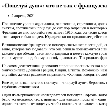
«Поцелуй душ»: что не так с французс
2 апреля, 2021
Повышение уровня адреналина, окситоцина, серотонина, допами
скажем, эротический поцелуй до сих пор запрещен в некоторых 
Франции до сих пор действует запрет 1910 года, согласно кото
этот запрет и был введен. Юридически он продолжает действов
Возникновение французского поцелуя связывают с легендой, со
вино, которое там подавали, что она решила познакомиться с 
каждое утро обходит свои виноградники и целует каждую грозд
своих мужчин подобному способу целоваться. Так родился фра
На самом деле техника целования с проникновением языка в ро
манускриптах Древней Греции, Индии, Египта. Возможно, назв
случайно же есть расхожее выражение: «Хочешь говорить о лю
Еще одно название этого поцелуя – «поцелуй душ». Вероятно, 
глубоким отношениям.
Один из американских исследователей поцелуев Рафаэль Воло
было установлено, что, к примеру, для женщин поцелуй – один
одного «затяжного» поцелуя, чтобы понять, что человек, с ко