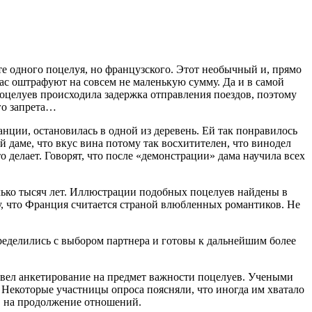
те одного поцелуя, но французского. Этот необычный и, прямо
вас оштрафуют на совсем не маленькую сумму. Да и в самой
 поцелуев происходила задержка отправления поездов, поэтому
ого запрета…
анции, остановилась в одной из деревень. Ей так понравилось
 даме, что вкус вина потому так восхитителен, что винодел
 делает. Говорят, что после «демонстрации» дама научила всех
олько тысяч лет. Иллюстрации подобных поцелуев найдены в
, что Франция считается страной влюбленных романтиков. Не
пределились с выбором партнера и готовы к дальнейшим более
овел анкетирование на предмет важности поцелуев. Учеными
. Некоторые участницы опроса поясняли, что иногда им хватало
ов на продолжение отношений.