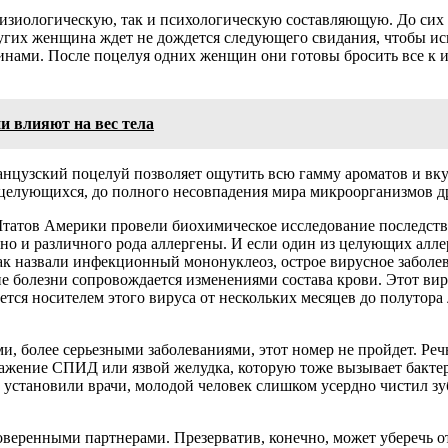
физиологическую, так и психологическую составляющую. До сих 
ругих женщина ждет не дождется следующего свидания, чтобы и
инами. После поцелуя одних женщин они готовы бросить все к их
и влияют на вес тела
ранцузский поцелуй позволяет ощутить всю гамму ароматов и вку
целующихся, до полного несовпадения мира микроорганизмов др
тов Америки провели биохимическое исследование последствий
но и различного рода аллергены. И если один из целующих алле
так назвали инфекционный мононуклеоз, острое вирусное заболев
ие болезни сопровождается изменениями состава крови. Этот ви
тся носителем этого вируса от нескольких месяцев до полутора 
и, более серьезными заболеваниями, этот номер не пройдет. Речь
аражение СПИД или язвой желудка, которую тоже вызывает бактер
 установили врачи, молодой человек слишком усердно чистил зу
веренными партнерами. Презерватив, конечно, может уберечь от