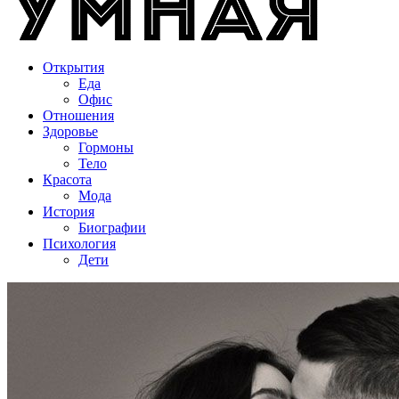
Открытия
Еда
Офис
Отношения
Здоровье
Гормоны
Тело
Красота
Мода
История
Биографии
Психология
Дети