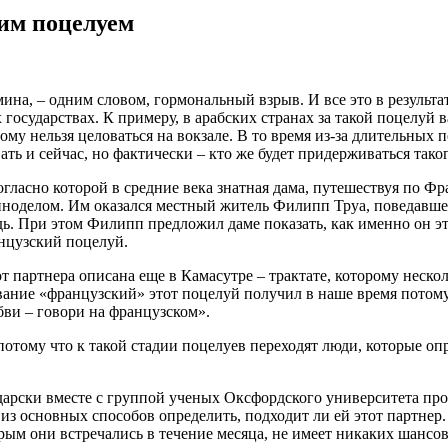
ким поцелуем
на, – одним словом, гормональный взрыв. И все это в результа
государствах. К примеру, в арабских странах за такой поцелуй 
рому нельзя целоваться на вокзале. В то время из-за длительных
ать и сейчас, но фактически – кто же будет придерживаться так
гласно которой в средние века знатная дама, путешествуя по Фр
виноделом. Им оказался местный житель Филипп Труа, поведавшей
ь. При этом Филипп предложил даме показать, как именно он это
нцузский поцелуй.
т партнера описана еще в Камасутре – трактате, которому неск
ание «французский» этот поцелуй получил в наше время потому
бви – говори на французском».
потому что к такой стадии поцелуев переходят люди, которые о
дарски вместе с группой ученых Оксфордского университета пр
 из основных способов определить, подходит ли ей этот партнер
торым они встречались в течение месяца, не имеет никаких шанс