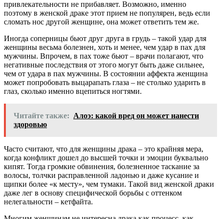
привлекательности не прибавляет. Возможно, именно
поэтому в женской драке этот прием не популярен, ведь если
сломать нос другой женщине, она может ответить тем же.
Иногда соперницы бьют друг друга в грудь – такой удар для
женщины весьма болезнен, хоть и менее, чем удар в пах для
мужчины. Впрочем, в пах тоже бьют – врачи полагают, что
негативные последствия от этого могут быть даже сильнее,
чем от удара в пах мужчины. В состоянии аффекта женщина
может попробовать выцарапать глаза – не столько ударить в
глаз, сколько именно вцепиться ногтями.
Читайте также:
Алоэ: какой вред он может нанести
здоровью
Часто считают, что для женщины драка – это крайняя мера,
когда конфликт дошел до высшей точки и эмоции буквально
кипят. Тогда громкие обвинения, болезненное таскание за
волосы, толчки расправленной ладонью и даже кусание и
щипки более «к месту», чем тумаки. Такой вид женской драки
даже лег в основу специфической борьбы с оттенком
нелегальности – кетфайта.
Многим женщинам не интересна драка как процесс, как