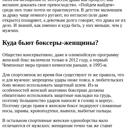
желание доказать свое превосходство. «Пойдем выйдем»
среди них тоже почти не практикуется. В детстве мальчишек
за драку чаще немного ругают, но негласно (или даже
открыто) поощряют, а девочкам долго говорят, что драка не их
дело. И знаний, как именно и куда бить, у них меньше, чем у
мужчин.
Куда бьют боксеры-женщины?
Общество консервативно, даже в олимпийскую программу
женский бокс включили только в 2012 году, а первый
Чемпионат мира прошел немногим раньше, в 1995-м.
Для спортсменок во время боя существуют те же правила, что
и для мужчин: запрещены удары ниже пояса, в любительских
боях можно использовать защитный шлем. Из-за
особенностей женской анатомии боксерши должны
обязательно использовать защитные накладки на грудь,
поэтому большинство ударов наносят в голову и корпус.
Поэтому среди травм в женском боксе лидируют сломанные
носы, шрамы, кровоподтеки, вывихи, выбитые пальцы.
В остальном спортивные женские единоборства мало
отличаются от мужских: женщинам точно так же ставят