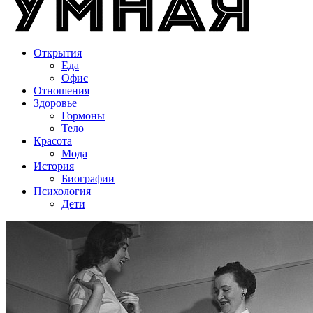
Открытия
Еда
Офис
Отношения
Здоровье
Гормоны
Тело
Красота
Мода
История
Биографии
Психология
Дети