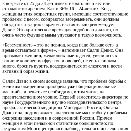
в возрасте от 25 до 34 лет имеют избыточный вес или
страдают ожирением. Как и 36% 16 – 24-летних. Когда
женщины этих возрастных групп, имеющие соответствующие
проблемы с весом, собираются забеременеть, они должны
обсудить ситуацию с врачом, настоятельно рекомендует
Дэвис. Это критическое время для подобного диалога, но
очень часто будущие мамы упускают и такую возможность.
«Беременность – это не период, когда надо больше есть, а
время оставаться в форме», – напоминает Салли Дэвис. Она
призывает женщин, желающих иметь детей, увеличить в
рационе количество фруктов и овощей, не есть слишком
много, бросить курить, воздерживаться от алкоголя и вести
активный образ жизни.
Салли Дэвис в своем докладе заявила, что проблема борьбы с
женским ожирением приобрела уже общенациональные
масштабы и решать ее необходимо, в том числе, на
правительственном уровне. Первый заместитель директора по
науке Государственного научно-исследовательского центра
профилактической медицины Минздрава России, Оксана
Драпкина, подтверждает: аналогичные масштабы у проблемы
ожирения населения и в современной России. Причем
женщин в этой печальной статистике большинство: по
результатам Многоцентрового наблюдательного исследования