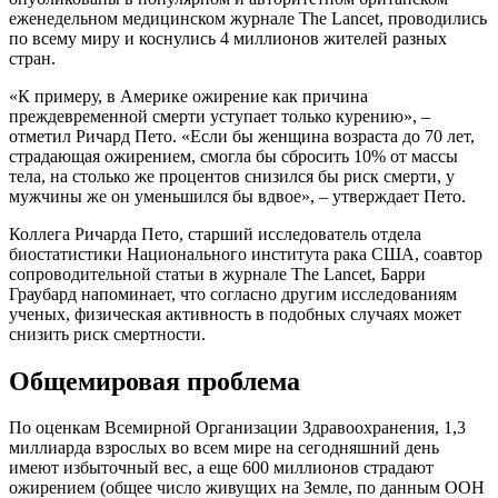
еженедельном медицинском журнале The Lancet, проводились
по всему миру и коснулись 4 миллионов жителей разных
стран.
«К примеру, в Америке ожирение как причина
преждевременной смерти уступает только курению», –
отметил Ричард Пето. «Если бы женщина возраста до 70 лет,
страдающая ожирением, смогла бы сбросить 10% от массы
тела, на столько же процентов снизился бы риск смерти, у
мужчины же он уменьшился бы вдвое», – утверждает Пето.
Коллега Ричарда Пето, старший исследователь отдела
биостатистики Национального института рака США, соавтор
сопроводительной статьи в журнале The Lancet, Барри
Граубард напоминает, что согласно другим исследованиям
ученых, физическая активность в подобных случаях может
снизить риск смертности.
Общемировая проблема
По оценкам Всемирной Организации Здравоохранения, 1,3
миллиарда взрослых во всем мире на сегодняшний день
имеют избыточный вес, а еще 600 миллионов страдают
ожирением (общее число живущих на Земле, по данным ООН