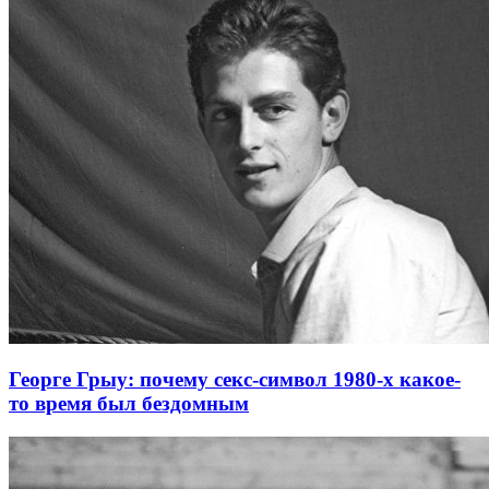
Георге Грыу: почему секс-символ 1980-х какое-
то время был бездомным