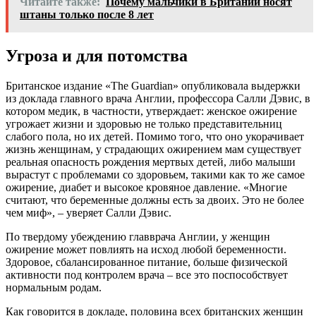
Читайте также:
Почему мальчики в Британии носят
штаны только после 8 лет
Угроза и для потомства
Британское издание «The Guardian» опубликовала выдержки
из доклада главного врача Англии, профессора Салли Дэвис, в
котором медик, в частности, утверждает: женское ожирение
угрожает жизни и здоровью не только представительниц
слабого пола, но их детей. Помимо того, что оно укорачивает
жизнь женщинам, у страдающих ожирением мам существует
реальная опасность рождения мертвых детей, либо малыши
вырастут с проблемами со здоровьем, такими как то же самое
ожирение, диабет и высокое кровяное давление. «Многие
считают, что беременные должны есть за двоих. Это не более
чем миф», – уверяет Салли Дэвис.
По твердому убеждению главврача Англии, у женщин
ожирение может повлиять на исход любой беременности.
Здоровое, сбалансированное питание, больше физической
активности под контролем врача – все это поспособствует
нормальным родам.
Как говорится в докладе, половина всех британских женщин