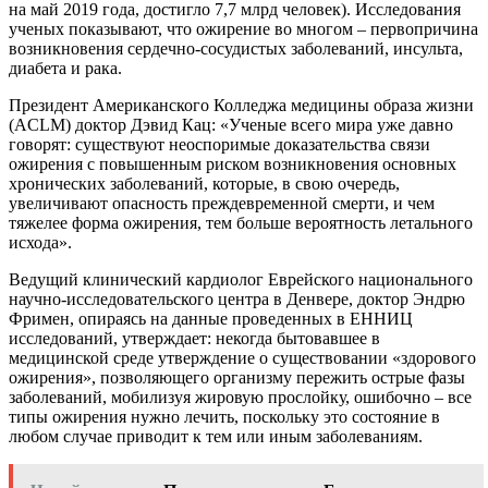
на май 2019 года, достигло 7,7 млрд человек). Исследования
ученых показывают, что ожирение во многом – первопричина
возникновения сердечно-сосудистых заболеваний, инсульта,
диабета и рака.
Президент Американского Колледжа медицины образа жизни
(ACLM) доктор Дэвид Кац: «Ученые всего мира уже давно
говорят: существуют неоспоримые доказательства связи
ожирения с повышенным риском возникновения основных
хронических заболеваний, которые, в свою очередь,
увеличивают опасность преждевременной смерти, и чем
тяжелее форма ожирения, тем больше вероятность летального
исхода».
Ведущий клинический кардиолог Еврейского национального
научно-исследовательского центра в Денвере, доктор Эндрю
Фримен, опираясь на данные проведенных в ЕННИЦ
исследований, утверждает: некогда бытовавшее в
медицинской среде утверждение о существовании «здорового
ожирения», позволяющего организму пережить острые фазы
заболеваний, мобилизуя жировую прослойку, ошибочно – все
типы ожирения нужно лечить, поскольку это состояние в
любом случае приводит к тем или иным заболеваниям.