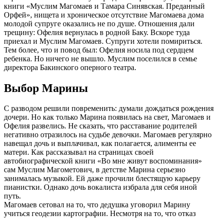
книги «Муслим Магомаев и Тамара Синявская. Преданный
Орфей», нищета и хроническое отсутствие Магомаева дома
молодой супруге оказались не по душе. Отношения дали
трещину: Офелия вернулась в родной Баку. Вскоре туда
приехал и Муслим Магомаев. Супруги хотели помириться.
Тем более, что и повод был: Офелия носила под сердцем
ребенка. Но ничего не вышло. Муслим поселился в семье
директора Бакинского оперного театра.
Выбор Марины
С разводом решили повременить: думали дождаться рождения
дочери. Но как только Марина появилась на свет, Магомаев и
Офелия развелись. Не сказать, что расставание родителей
негативно отразилось на судьбе девочки. Магомаев регулярно
навещал дочь и выплачивал, как полагается, алименты ее
матери. Как рассказывал на страницах своей
автобиографической книги «Во мне живут воспоминания»
сам Муслим Магометович, в детстве Марина серьезно
занималась музыкой. Ей даже прочили блестящую карьеру
пианистки. Однако дочь вокалиста избрала для себя иной
путь.
Магомаев сетовал на то, что дедушка уговорил Марину
учиться геодезии картографии. Несмотря на то, что отказ