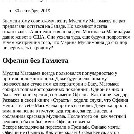
30 сентября, 2019
Знаменитому советскому певцу Муслиму Магомаеву не раз
предлагали остаться на Западе. Но вокалист всегда
отказывался. А вот единственная дочь Магомаева Марина уже
давно живет в США. Она уехала туда, еще будучи подростком.
В чем же причина того, что Марина Муслимовна до сих пор
не вернулась на родину?
Офелия без Гамлета
Муслим Магомаев всегда пользовался популярностью у
противоположного пола. Даже будучи еще никому
неизвестным студентом консерватории в Баку, Магомаев
собирал толпы восторженных поклонниц. Одной из них и
была его однокурсница по имени Офелия. Как пишет Федор
Раззаков в своей книге «Страсть», ходили слухи, что Офелия
женила на себе Магомаева против его воли. Девушка просто
заманила певца в пустую аудиторию, заперла дверь и
соблазнила красавца Муслима. После этого он, как честный
человек, обязан был взять Офелию в жены.
Вскоре молодожены переехали в Грозный. Однако мечты
Офелии не сбылись. Как утверждает Софья Бенуа, автор