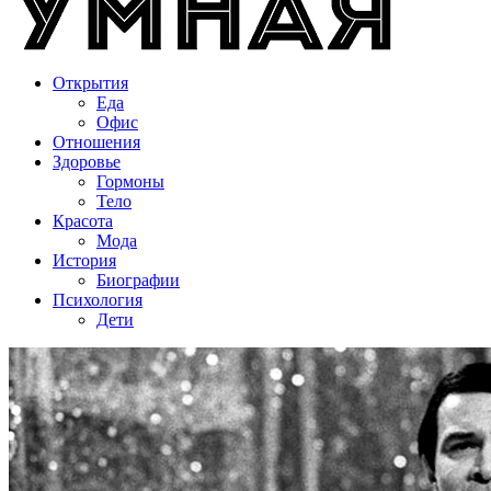
Открытия
Еда
Офис
Отношения
Здоровье
Гормоны
Тело
Красота
Мода
История
Биографии
Психология
Дети