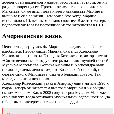
дочери от музыкальной карьеры расстраивал артиста, он ни
разу не попрекнул ее. Просто потому, что, как выражался
Магомаев, он не имел права ничего навязывать Марине и
вмешиваться в ее жизнь. Тем более, что когда Марине
исполнилось 16, делать это стало сложнее. Вместе с матерью
подросток улетела на постоянное место жительства в США.
Американская жизнь
Неизвестно, вернулась бы Марина на родину, если бы не
влюбилась. Избранником Марины оказался Александр
Козловский, сын поэта Геннадия Козловского, автора песни
«Синяя вечность», которую теперь называют лучшей песней
Муслима Магомаева. Встреча Марины и Александра была
предопределена: дело в том, что Козловский-старший, по
словам самого Магомаева, был его близким другом. Так
молодые люди и познакомились.
Александр Козловский уехал в Америку еще в начале 1990-х
годов. Теперь он живет там вместе с Мариной и их общим
сыном Алленом. Как в 2008 году заверял Муслим Магомаев,
его внук уже тогда отличался музыкальной одаренностью. Да
и бойким характером он тоже пошел в деда.