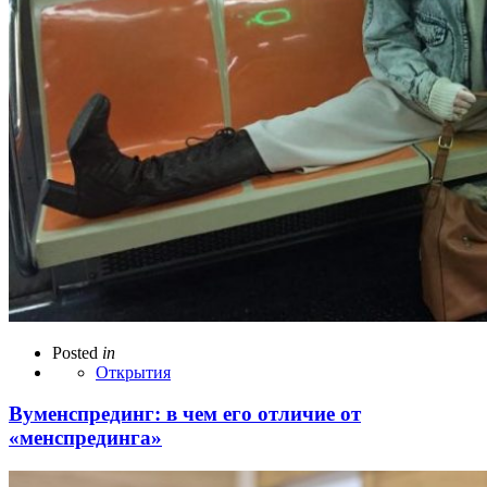
Posted
in
Открытия
Вуменспрединг: в чем его отличие от
«менспрединга»