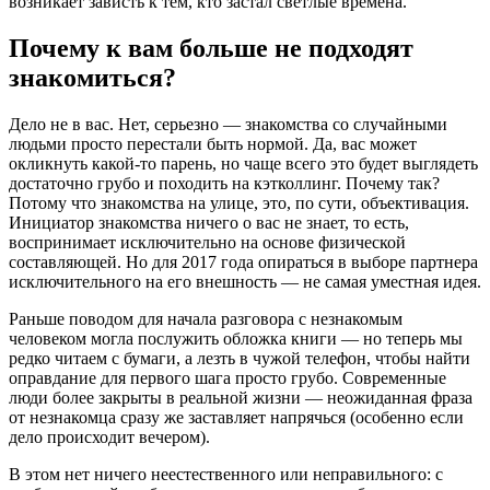
возникает зависть к тем, кто застал светлые времена.
Почему к вам больше не подходят
знакомиться?
Дело не в вас. Нет, серьезно — знакомства со случайными
людьми просто перестали быть нормой. Да, вас может
окликнуть какой-то парень, но чаще всего это будет выглядеть
достаточно грубо и походить на кэтколлинг. Почему так?
Потому что знакомства на улице, это, по сути, объективация.
Инициатор знакомства ничего о вас не знает, то есть,
воспринимает исключительно на основе физической
составляющей. Но для 2017 года опираться в выборе партнера
исключительного на его внешность — не самая уместная идея.
Раньше поводом для начала разговора с незнакомым
человеком могла послужить обложка книги — но теперь мы
редко читаем с бумаги, а лезть в чужой телефон, чтобы найти
оправдание для первого шага просто грубо. Современные
люди более закрыты в реальной жизни — неожиданная фраза
от незнакомца сразу же заставляет напрячься (особенно если
дело происходит вечером).
В этом нет ничего неестественного или неправильного: с