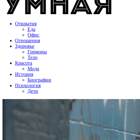
Открытия
Еда
Офис
Отношения
Здоровье
Гормоны
Тело
Красота
Мода
История
Биографии
Психология
Дети