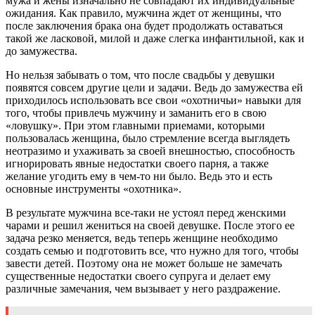
мужа и жены изначально не совпадают их индивидуальные
ожидания. Как правило, мужчина ждет от женщины, что
после заключения брака она будет продолжать оставаться
такой же ласковой, милой и даже слегка инфантильной, как и
до замужества.
Но нельзя забывать о том, что после свадьбы у девушки
появятся совсем другие цели и задачи. Ведь до замужества ей
приходилось использовать все свои «охотничьи» навыки для
того, чтобы привлечь мужчину и заманить его в свою
«ловушку». При этом главными приемами, которыми
пользовалась женщина, было стремление всегда выглядеть
неотразимо и ухаживать за своей внешностью, способность
игнорировать явные недостатки своего парня, а также
желание угодить ему в чем-то ни было. Ведь это и есть
основные инструменты «охотника».
В результате мужчина все-таки не устоял перед женскими
чарами и решил жениться на своей девушке. После этого ее
задача резко меняется, ведь теперь женщине необходимо
создать семью и подготовить все, что нужно для того, чтобы
завести детей. Поэтому она не может больше не замечать
существенные недостатки своего супруга и делает ему
различные замечания, чем вызывает у него раздражение.