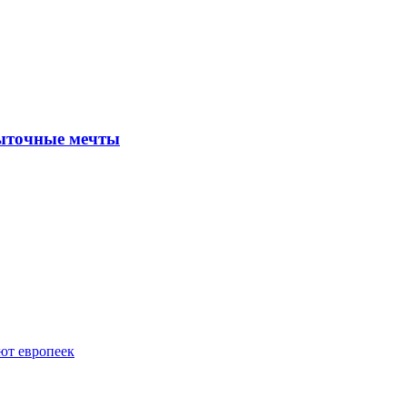
быточные мечты
ют европеек