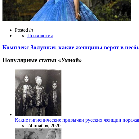
Posted
in
Психология
Комплекс Золушки: какие женщины верят в нес
Популярные статьи «Умной»
Какие гигиенические привычки русских женщин поража
24 ноября, 2020