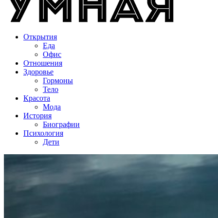
Открытия
Еда
Офис
Отношения
Здоровье
Гормоны
Тело
Красота
Мода
История
Биографии
Психология
Дети