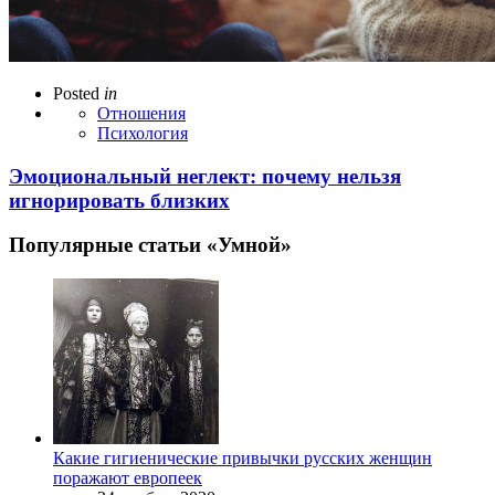
Posted
in
Отношения
Психология
Эмоциональный неглект: почему нельзя
игнорировать близких
Популярные статьи «Умной»
Какие гигиенические привычки русских женщин
поражают европеек