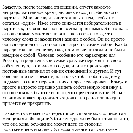
Зачастую, после разрыва отношений, спустя какое-то
непродолжительное время, человек находит себе нового
партнера. Многие люди гонятся лишь за тем, чтобы не
остаться «одни». Из-за этого снижается избирательность в
партнерах, и связи бывают не всегда приятными. Эта гонка за
отношениями может возникать как раз из-за того, что
человеку сложно находиться наедине с собой. Он не просто
боится одиночества, он боится встречи с самим собой. Как бы
парадоксально это не звучало, но многие никогда и не были
наедине с собой. Человек, особенно это характерно для
России, из родительской семьи сразу же переходит в свою
собственную, которую он создал, или же происходят
постоянные метания от одних отношений к другим. И тут
совершенно нет времени, для того, чтобы побыть одному,
подумать о своих переживаниях, порефлексировать. Кому-то
просто-напросто страшно увидеть собственную изнанку, а
отношения как бы оттеняют то, что прячется внутри. Игра в
«прятки» может продолжаться долго, но рано или поздно
придется ее прекратить.
Также есть множество стереотипов, связанных с одинокими
женщинами. Женщине 30-ти лет «должно» быть стыдно за то,
что она одна, осуждение может идти со стороны
родственников и коллег. Успехом и женским «счастьем»