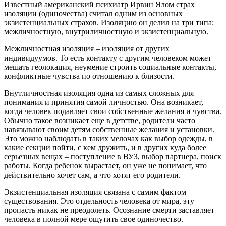
Известный американский психиатр Ирвин Ялом страх
изоляции (одиночества) считал одним из основных
экзистенциальных страхов. Изоляцию он делил на три типа:
межличностную, внутриличностную и экзистенциальную.
Межличностная изоляция – изоляция от других
индивидуумов. То есть контакту с другим человеком может
мешать геолокация, неумение строить социальные контакты,
конфликтные чувства по отношению к близости.
Внутличностная изоляция одна из самых сложных для
понимания и принятия самой личностью. Она возникает,
когда человек подавляет свои собственные желания и чувства.
Обычно такое возникает еще в детстве, родители часто
навязывают своим детям собственные желания и установки.
Это можно наблюдать в таких мелочах как выбор одежды, в
какие секции пойти, с кем дружить, и в других куда более
серьезных вещах – поступление в ВУЗ, выбор партнера, поиск
работы. Когда ребенок вырастает, он уже не понимает, что
действительно хочет сам, а что хотят его родители.
Экзистенциальная изоляция связана с самим фактом
существования. Это отдельность человека от мира, эту
пропасть никак не преодолеть. Осознание смерти заставляет
человека в полной мере ощутить свое одиночество.