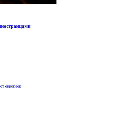
 иностранцами
ют европеек