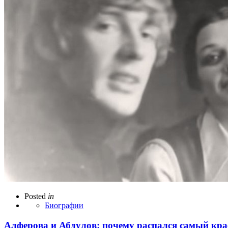
Posted
in
Биографии
Алферова и Абдулов: почему распался самый кра