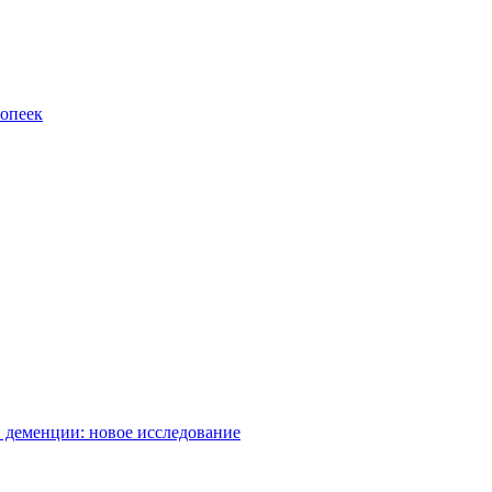
ропеек
 деменции: новое исследование