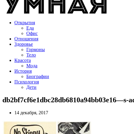
Открытия
Еда
Офис
Отношения
Здоровье
Гормоны
Тело
Красота
Мода
История
Биографии
Психология
Дети
db2bf7cf6e1dbc28db6810a94bb03e16—s-a
14 декабря, 2017