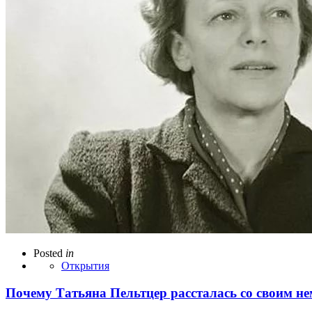
Posted
in
Открытия
Почему Татьяна Пельтцер рассталась со своим н