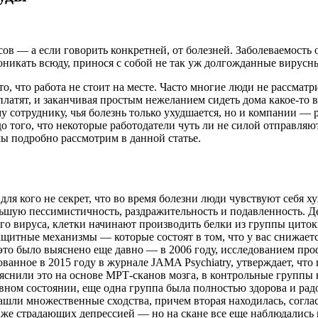
ов — а если говорить конкретней, от болезней. Заболеваемость 
оникать всюду, принося с собой не так уж долгожданные вирусны
то, что работа не стоит на месте. Часто многие люди не рассм
платят, и заканчивая простым нежеланием сидеть дома какое-то 
у сотруднику, чья болезнь только ухудшается, но и компании — 
 того, что некоторые работодатели чуть ли не силой отправляю
мы подробно рассмотрим в данной статье.
для кого не секрет, что во время болезни люди чувствуют себя 
ьшую пессимистичность, раздражительность и подавленность. Д
ого вируса, клетки начинают производить белки из группы циток
ащитные механизмы — которые состоят в том, что у вас снижаетс
 это было выяснено еще давно — в 2006 году, исследованием пр
ванное в 2015 году в журнале JAMA Psychiatry, утверждает, что
снили это на основе МРТ-сканов мозга, в контрольные группы в
вном состоянии, еще одна группа была полностью здорова и радо
ашли множественные сходства, причем вторая находилась, соглас
 же страдающих депрессией — но на скане все еще наблюдалис