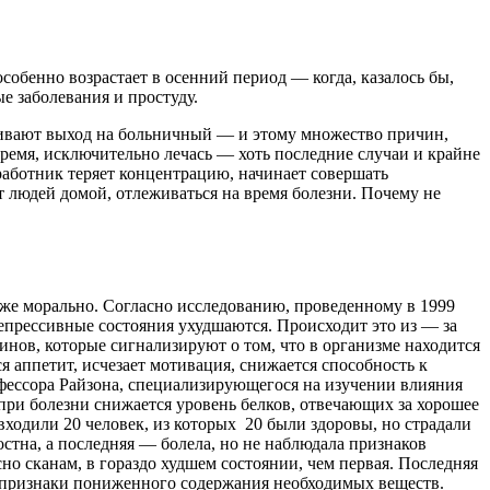
особенно возрастает в осенний период — когда, казалось бы,
е заболевания и простуду.
атривают выход на больничный — и этому множество причин,
время, исключительно лечась — хоть последние случаи и крайне
работник теряет концентрацию, начинает совершать
т людей домой, отлеживаться на время болезни. Почему не
хуже морально. Согласно исследованию, проведенному в 1999
епрессивные состояния ухудшаются. Происходит это из — за
инов, которые сигнализируют о том, что в организме находится
я аппетит, исчезает мотивация, снижается способность к
офессора Райзона, специализирующегося на изучении влияния
 при болезни снижается уровень белков, отвечающих за хорошее
ходили 20 человек, из которых 20 были здоровы, но страдали
стна, а последняя — болела, но не наблюдала признаков
но сканам, в гораздо худшем состоянии, чем первая. Последняя
ь признаки пониженного содержания необходимых веществ.