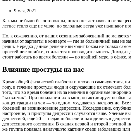
9 мая, 2021
Как мы не были бы осторожны, никто не застрахован от эксцесс
летнее тепло еще не ушло, но холодные ветра уже начинают пр
Но, к сожалению, от наших сезонных заболеваний не меняется 
начиная от зарплаты в конверте — где за больничный вам не за
редки. Нередко данное решение выходит боком не только самом
простейшие ошибки, снижается производительность. Доходит до
стоит работать во время болезни — по крайней мере, в офисе, 
Влияние простуды на нас
Кроме общей физической слабости и плохого самочувствия, ни 
году, в течение простуды люди и окружающие их отмечают бол
того, что во время болезни из-за наличия в организме инородн
“захватчик”. При попадании их в мозг, он активирует особые з
концентрации на чем — то одном, ухудшается настроение. Все
болезней на возникновение депрессии. Исследование, опублико
настроение, и приступы депрессии случаются чаще. Ученые выя
депрессией, еще 20 — недавно болели и находились в депресси
депрессивного состояния. В сканах первой и второй группой н
же группа показала наилучшую картину среди заболевших или