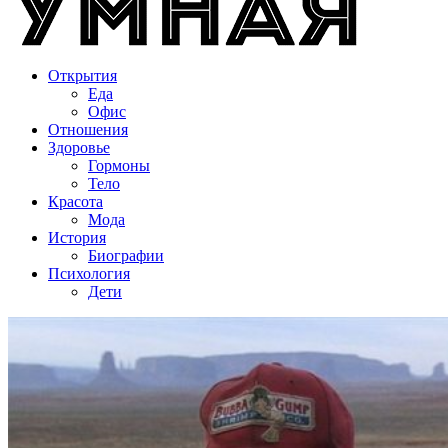
Открытия
Еда
Офис
Отношения
Здоровье
Гормоны
Тело
Красота
Мода
История
Биографии
Психология
Дети