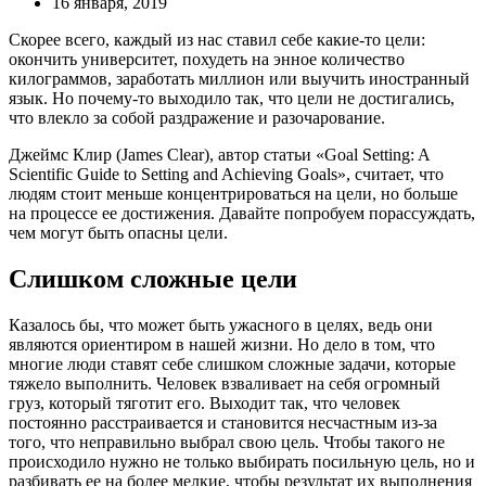
16 января, 2019
Скорее всего, каждый из нас ставил себе какие-то цели:
окончить университет, похудеть на энное количество
килограммов, заработать миллион или выучить иностранный
язык. Но почему-то выходило так, что цели не достигались,
что влекло за собой раздражение и разочарование.
Джеймс Клир (James Clear), автор статьи «Goal Setting: A
Scientific Guide to Setting and Achieving Goals», считает, что
людям стоит меньше концентрироваться на цели, но больше
на процессе ее достижения. Давайте попробуем порассуждать,
чем могут быть опасны цели.
Слишком сложные цели
Казалось бы, что может быть ужасного в целях, ведь они
являются ориентиром в нашей жизни. Но дело в том, что
многие люди ставят себе слишком сложные задачи, которые
тяжело выполнить. Человек взваливает на себя огромный
груз, который тяготит его. Выходит так, что человек
постоянно расстраивается и становится несчастным из-за
того, что неправильно выбрал свою цель. Чтобы такого не
происходило нужно не только выбирать посильную цель, но и
разбивать ее на более мелкие, чтобы результат их выполнения