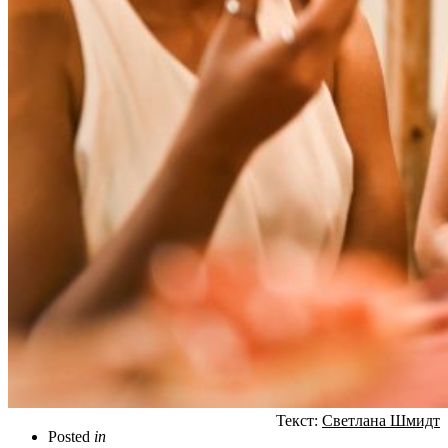
Текст:
Светлана Шмидт
Posted
in