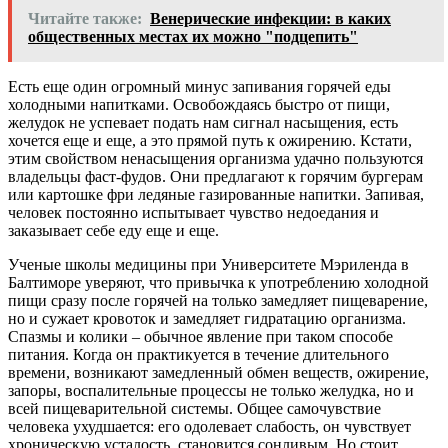
Читайте также:
Венерические инфекции: в каких
общественных местах их можно "подцепить"
Есть еще один огромный минус запивания горячей еды
холодными напитками. Освобождаясь быстро от пищи,
желудок не успевает подать нам сигнал насыщения, есть
хочется еще и еще, а это прямой путь к ожирению. Кстати,
этим свойством ненасыщения организма удачно пользуются
владельцы фаст-фудов. Они предлагают к горячим бургерам
или картошке фри ледяные газированные напитки. Запивая,
человек постоянно испытывает чувство недоедания и
заказывает себе еду еще и еще.
Ученые школы медицины при Университете Мэриленда в
Балтиморе уверяют, что привычка к употреблению холодной
пищи сразу после горячей на только замедляет пищеварение,
но и сужает кровоток и замедляет гидратацию организма.
Спазмы и колики – обычное явление при таком способе
питания. Когда он практикуется в течение длительного
времени, возникают замедленный обмен веществ, ожирение,
запоры, воспалительные процессы не только желудка, но и
всей пищеварительной системы. Общее самочувствие
человека ухудшается: его одолевает слабость, он чувствует
хроническую усталость, становится сонливым. Но стоит