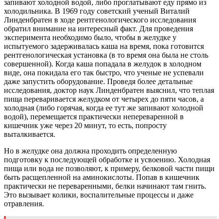
запивают холодной водой, либо проглатывают еду прямо из
холодильника. В 1969 году советский ученый Виталий
Линденбратен в ходе рентгенологического исследования
обратил внимание на интересный факт. Для проведения
эксперимента необходимо было, чтобы в желудке у
испытуемого задерживалась каша на время, пока готовится
рентгенологическая установка (в то время она была не столь
совершенной). Когда каша попадала в желудок в холодном
виде, она покидала его так быстро, что ученые не успевали
даже запустить оборудование. Проведя более детальные
исследования, доктор наук Линденбратен выяснил, что теплая
пища переваривается желудком от четырех до пяти часов, а
холодная (либо горячая, когда ее тут же запивают холодной
водой), перемещается практически непереваренной в
кишечник уже через 20 минут, то есть, попросту
выталкивается.
Но в желудке она должна проходить определенную
подготовку к последующей обработке и усвоению. Холодная
пища или вода не позволяют, к примеру, белковой части пищи
быть расщепленной на аминокислоты. Попав в кишечник
практически не переваренными, белки начинают там гнить.
Это вызывает колики, воспалительные процессы и даже
отравления.