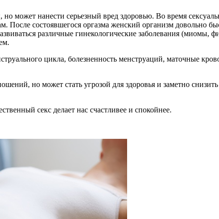
, но может нанести серьезный вред здоровью. Во время сексуал
. После состоявшегося оргазма женский организм довольно быст
ь развиваться различные гинекологические заболевания (миомы, 
ем.
нструального цикла, болезненность менструаций, маточные кро
тношений, но может стать угрозой для здоровья и заметно снизи
ественный секс делает нас счастливее и спокойнее.