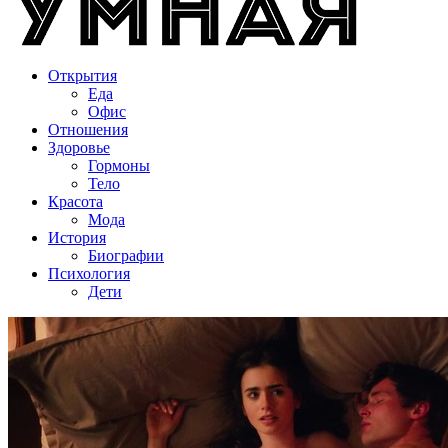
Открытия
Еда
Офис
Отношения
Здоровье
Гормоны
Тело
Красота
Мода
История
Биографии
Психология
Дети