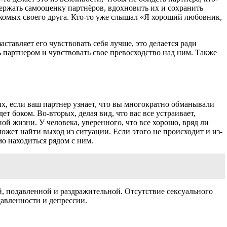
ержать самооценку партнёров, вдохновить их и сохранить
накомых своего друга. Кто-то уже слышал «Я хороший любовник,
ставляет его чувствовать себя лучше, это делается ради
 партнером и чувствовать свое превосходство над ним. Также
х, если ваш партнер узнает, что вы многократно обманывали
ет боком. Во-вторых, делая вид, что вас все устраивает,
й жизни. У человека, уверенного, что все хорошо, вряд ли
ожет найти выход из ситуации. Если этого не происходит и из-
имо находиться рядом с ним.
, подавленной и раздражительной. Отсутствие сексуального
давленности и депрессии.