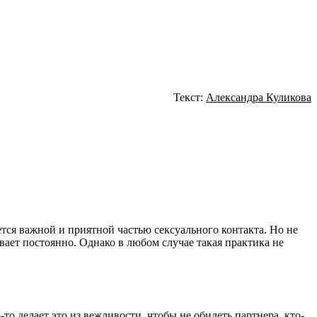
Текст:
Александра Куликова
тся важной и приятной частью сексуального контакта. Но не
ывает постоянно. Однако в любом случае такая практика не
то делает это из вежливости, чтобы не обидеть партнера, кто-