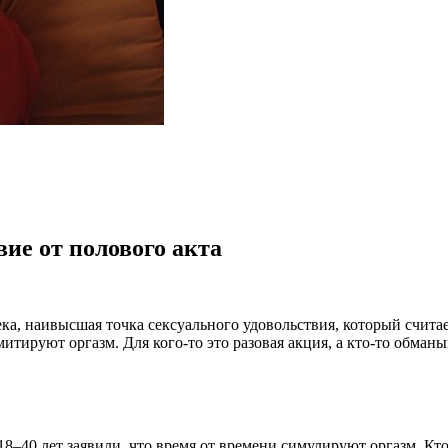
ие от полового акта
а, наивысшая точка сексуального удовольствия, который считае
митируют оргазм. Для кого-то это разовая акция, а кто-то обман
–40 лет заявили, что время от времени симулируют оргазм. Кто-