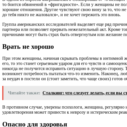
то боится обвинений в «фригидности». Если у женщины не полу
хорошие отношения. Другие чувствуют свою вину за то, что не
до тебя никто не жаловался», и не хочет пережить это вновь.
Группа американских исследователей выделяет еще ряд причин д
партнера или позволяет прервать нежелательный акт. Кроме то
причинами могут быть страх быть отвергнутым или желание п
Врать не хорошо
При этом женщины, начиная скрывать проблемы в интимной жиз
его, то это станет серьезным ударом для его чувств и самооцен
никогда не получится исправить ситуацию в лучшую сторону. Т
возникнет потребность пытаться что-то изменить. Наконец, люб
за неудач в постели он (стоит заметить, что чаще своих) готов 
Читайте также:
Сталкинг: что следует делать, если вы 
В противном случае, уверены психологи, женщина, регулярно 
удовлетворения может привести к неврозу и истерическим реа
Опасно для здоровья