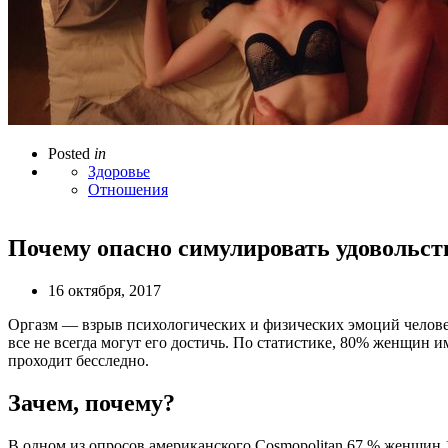
Posted
in
Здоровье
Отношения
Почему опасно симулировать удовольств
16 октября, 2017
Оргазм — взрыв психологических и физических эмоций человек
все не всегда могут его достичь. По статистике, 80% женщин и
проходит бесследно.
Зачем, почему?
В одном из опросов американского Cosmopolitan 67 % женщин 18