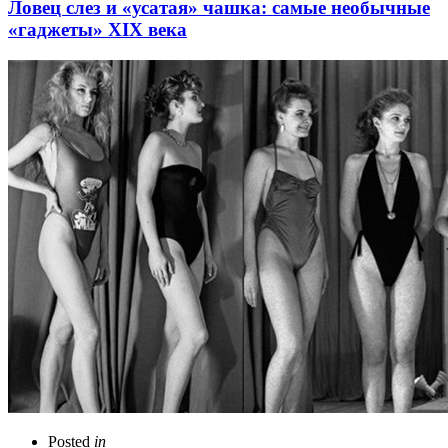
Ловец слез и «усатая» чашка: самые необычные
«гаджеты» XIX века
Posted
in