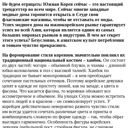
Не будем отрицать: Южная Корея сейчас – это настоящий
трендсеттер во всем мире. Сейчас многие западные
модные дома торопятся открыть в Сеуде свои
флагманские магазины, чтобы не отставать от моды.
Успех модного дома на южнокорейском рынке гарантирует
успех во всей Азии, которая является одним из самых
больших мировых рынков в индустрии. В чем же секрет
этого успеха? Безусловно, в азиатском культе потребления
и тонком чувстве прекрасного.
На формирование стиля кореянок значительно повлиял их
традиционный национальный костюм – ханбок.
Он состоит
из двух частей: чогори – объемной блузки, и чхимы – длинной
юбки-колокольчик в пол с высокой талией. Ханбок по
традиции не бывает монохромный – в нем преобладает
сочетание пастельных оттенков. Поэтому корейские девушки
ценят в одежде не простоту линий, как на западе, а цвета и
фасоны. Что касается фасона, то кореянки обожают все
ассиметричное и объемное. На улицах Сеула можно встретить
много людей и в красном – он символизирует успех. У
корейцев действительно невероятно развито чувство стиля:
им всегда удается сочетать различные цвета и принты и
комбинировать сложную по форме одежду – так, чтобы образ
выглядел гармонично. Особенность фигуры корейских
девушек (небольшой рост, стройная фигура, не слишком