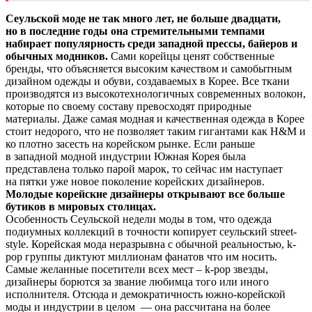
Сеульской моде не так много лет, не больше двадцати,
но в последние годы она стремительными темпами
набирает популярность среди западной прессы, байеров и
обычных модников.
Сами корейцы ценят собственные
бренды, что объясняется высоким качеством и самобытным
дизайном одежды и обуви, создаваемых в Корее. Все ткани
производятся из высокотехнологичных современных волокон,
которые по своему составу превосходят природные
материалы. Даже самая модная и качественная одежда в Корее
стоит недорого, что не позволяет таким гигантами как H&M и
ко плотно засесть на корейском рынке. Если раньше
в западной модной индустрии Южная Корея была
представлена только парой марок, то сейчас им наступает
на пятки уже новое поколение корейских дизайнеров.
Молодые корейские дизайнеры открывают все больше
бутиков в мировых столицах.
Особенность Сеульской недели моды в том, что одежда
подиумных коллекций в точности копирует сеульский street-
style. Корейская мода неразрывна с обычной реальностью, k-
pop группы диктуют миллионам фанатов что им носить.
Самые желанные посетители всех мест – k-pop звезды,
дизайнеры борются за звание любимца того или иного
исполнителя. Отсюда и демократичность южно-корейской
моды и индустрии в целом — она рассчитана на более