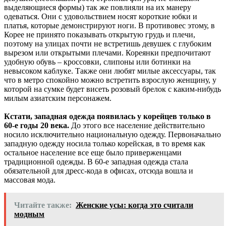
выделяющиеся формы) так же повлияли на их манеру
одеваться. Они с удовольствием носят короткие юбки и
платья, которые демонстрируют ноги. В противовес этому, в
Корее не принято показывать открытую грудь и плечи,
поэтому на улицах почти не встретишь девушек с глубоким
вырезом или открытыми плечами. Кореянки предпочитают
удобную обувь – кроссовки, слипоны или ботинки на
невысоком каблуке. Также они любят милые аксессуары, так
что в метро спокойно можно встретить взрослую женщину, у
которой на сумке будет висеть розовый брелок с каким-нибудь
милым азиатским персонажем.
Кстати, западная одежда появилась у корейцев только в
60-е годы 20 века.
До этого все население действительно
носило исключительно национальную одежду. Первоначально
западную одежду носила только корейская, в то время как
остальное население все еще было приверженцами
традиционной одежды. В 60-е западная одежда стала
обязательной для дресс-кода в офисах, отсюда вошла и
массовая мода.
Читайте также:
Женские усы: когда это считали
модным