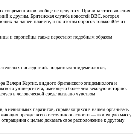
их современников вообще не целуются. Причина этого явления
ний к другим. Британская служба новостей ВВС, которая
ающих на нашей планете, и по итогам опросов только 46% из
иканцы и европейцы также перестают подобным образом
елательных последствий: по данным эпидемиологов,
ора Валери Кертис, видного британского эпидемиолога и
ьского университета, имеющего более чем вековую историю.
елуев в человеческой среде вызвано чувством
ов, а невидимых паразитов, скрывающихся в нашем организме.
окружающих прежде всего источник опасности — «кипящую массу
отвращения с целью доказать свое расположение к другому