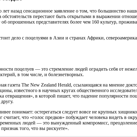
лет назад сенсационное заявление о том, что большинство наш
да обстоятельств перестают быть открытыми в выражении отноше
е об опрошенных представителях более чем 160 культур, прожив
обстоит дело с поцелуями в Азии и странах Африки, североамер
рности поцелуев — это стремление людей оградить себя от неж
ктерий, в том числе, и болезнетворных.
ая газета The New Zealand Herald, ссылающаяся на мнение докт
ины, известного в научных кругах общественного исследовател
а отвращения», в которой пишет, что падение популярности поц
другу.
ливее понимает: остерегаться следует вовсе не крупных хищник
ог считает, что «голос предков» побуждает человека видеть в 
овременных людей — это вынужденный компромисс, преодоление 
признак того, что вы рискуете».