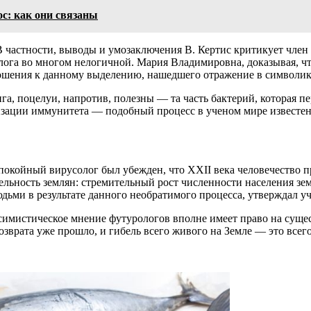
ос: как они связаны
 В частности, выводы и умозаключения В. Кертис критикует чле
ога во многом нелогичной. Мария Владимировна, доказывая, чт
шения к данному выделению, нашедшего отражение в символике,
, поцелуи, напротив, полезны — та часть бактерий, которая пе
визации иммунитета — подобный процесс в ученом мире известен
койный вирусолог был убежден, что XXII века человечество про
ельность землян: стремительный рост численности населения зе
юдьми в результате данного необратимого процесса, утверждал 
ессимистическое мнение футурологов вполне имеет право на су
озврата уже прошло, и гибель всего живого на Земле — это всег