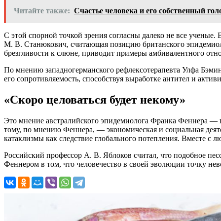
Читайте также:
Счастье человека и его собственный гол
С этой спорной точкой зрения согласны далеко не все ученые.
М. В. Станюкович, считающая позицию британского эпидемиол
брезгливости к слюне, приводит примеры амбивалентного отно
По мнению западногерманского рефлексотерапевта Улфа Бэминга
его сопротивляемость, способствуя выработке антител и акти
«Скоро целоваться будет некому»
Это мнение австралийского эпидемиолога Франка Феннера — по
тому, по мнению Феннера, — экономическая и социальная деят
катаклизмы как следствие глобального потепления. Вместе с л
Российский профессор А. В. Яблоков считал, что подобное п
Феннером в том, что человечество в своей эволюции точку нев