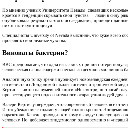
По мнению ученых Университета Невады, сделавших несколько 
кроется в тенденции скрывать свои чувства — люди в силу ря
опубликовала результаты этого исследования, приводит данны
них практикуют поцелуи.
Специалисты University of Nevada выяснили, что хуже всего 
проявлять свои нежные чувства.
Виноваты бактерии?
ВВС предполагает, что одна из главных причин потери популя
человеческая слюна содержит несколько десятков миллионов ба
Аналогичную точку зрения публикует новозеландская ежедневн
гигиениста из Лондонской школы гигиены и тропической медиц
Кертис — автор нашумевшей книги «Не смотри, не трогай: наук
прогрессирующего подсознательного отвращения людей друг к 
Валери Кертис утверждает, что современный человек все отчет
И это убеждение с годами у людей только крепнет. Эпидемиол
паразитов». Кертис приходит к такому выводу: поцелуи для с
человеку. Но, добавляет эпидемиолог, одновременно и «первый 