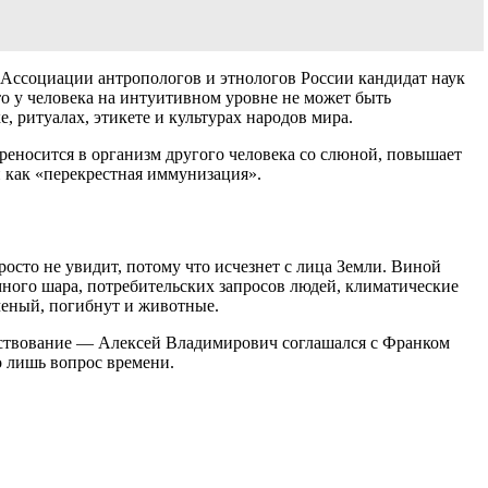
н Ассоциации антропологов и этнологов России кандидат наук
о у человека на интуитивном уровне не может быть
 ритуалах, этикете и культурах народов мира.
реносится в организм другого человека со слюной, повышает
 как «перекрестная иммунизация».
сто не увидит, потому что исчезнет с лица Земли. Виной
много шара, потребительских запросов людей, климатические
ученый, погибнут и животные.
ществование — Алексей Владимирович соглашался с Франком
о лишь вопрос времени.