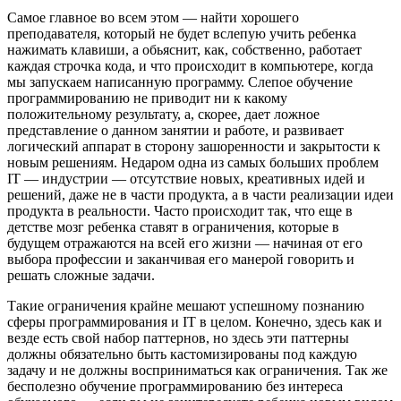
Самое главное во всем этом — найти хорошего
преподавателя, который не будет вслепую учить ребенка
нажимать клавиши, а обьяснит, как, собственно, работает
каждая строчка кода, и что происходит в компьютере, когда
мы запускаем написанную программу. Слепое обучение
программированию не приводит ни к какому
положительному результату, а, скорее, дает ложное
представление о данном занятии и работе, и развивает
логический аппарат в сторону зашоренности и закрытости к
новым решениям. Недаром одна из самых больших проблем
IT — индустрии — отсутствие новых, креативных идей и
решений, даже не в части продукта, а в части реализации идеи
продукта в реальности. Часто происходит так, что еще в
детстве мозг ребенка ставят в ограничения, которые в
будущем отражаются на всей его жизни — начиная от его
выбора профессии и заканчивая его манерой говорить и
решать сложные задачи.
Такие ограничения крайне мешают успешному познанию
сферы программирования и IT в целом. Конечно, здесь как и
везде есть свой набор паттернов, но здесь эти паттерны
должны обязательно быть кастомизированы под каждую
задачу и не должны восприниматься как ограничения. Так же
бесполезно обучение программированию без интереса