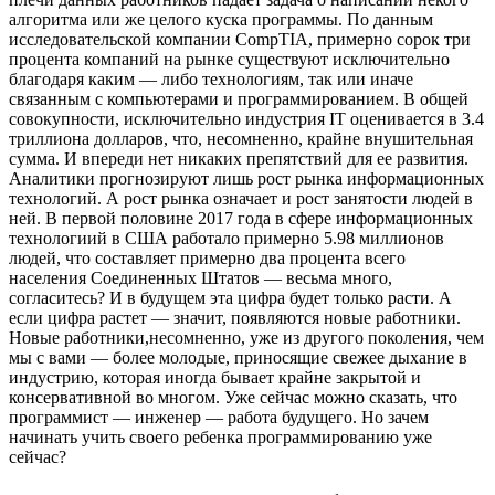
алгоритма или же целого куска программы. По данным
исследовательской компании CompTIA, примерно сорок три
процента компаний на рынке существуют исключительно
благодаря каким — либо технологиям, так или иначе
связанным с компьютерами и программированием. В общей
совокупности, исключительно индустрия IT оценивается в 3.4
триллиона долларов, что, несомненно, крайне внушительная
сумма. И впереди нет никаких препятствий для ее развития.
Аналитики прогнозируют лишь рост рынка информационных
технологий. А рост рынка означает и рост занятости людей в
ней. В первой половине 2017 года в сфере информационных
технологиий в США работало примерно 5.98 миллионов
людей, что составляет примерно два процента всего
населения Соединенных Штатов — весьма много,
согласитесь? И в будущем эта цифра будет только расти. А
если цифра растет — значит, появляются новые работники.
Новые работники,несомненно, уже из другого поколения, чем
мы с вами — более молодые, приносящие свежее дыхание в
индустрию, которая иногда бывает крайне закрытой и
консервативной во многом. Уже сейчас можно сказать, что
программист — инженер — работа будущего. Но зачем
начинать учить своего ребенка программированию уже
сейчас?