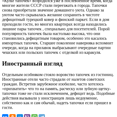
«Культ тапочек» возродился уже в послевоенное время, когда
многие жители СССР стали переезжать в города. Тапочки
снова приобретали значение домашнего уюта. Однако за
уютом часто скрывалась желание сохранить в чистоте
дефицитный турецкий ковер и финский паркет. Если в дом
приходили гости, во многих квартирах всегда находились
лишние пары тапочек , специально для посетителей. Порой
популярность тапочек была настолько высока, что они
становились дефицитным товаром, особенно это касалось
импортных тапочек. Старшее поколение наверняка вспомнит
очереди, когда на прилавок выбрасывают очередные партии
чешских или польских тапочек с отделкой из каракуля.
Иностранный взгляд
Отдельным особняком стояло воровство тапочек из гостиниц.
Иностранные отели часто страдали от налетов советских
граждан. Встретив зарубежное изобилие, часто хотелось
«прихватить» что то на память, расческу или зубную щетку-
тапочки тоже не стали исключением, дефицит ведь. Подобные
действия вызывали у иностранцев лишь недоумение,
собственно как и сам обычай, надеть тапочки если пришел в
гости.