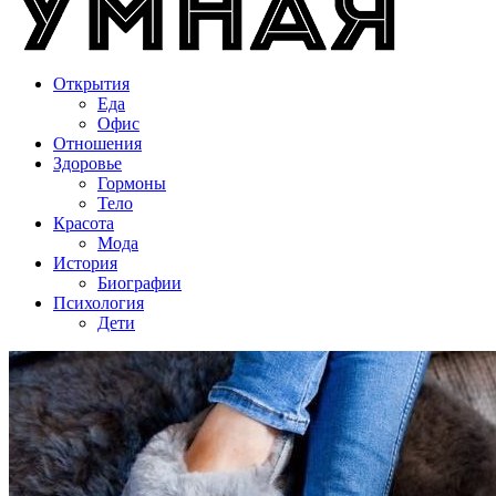
Открытия
Еда
Офис
Отношения
Здоровье
Гормоны
Тело
Красота
Мода
История
Биографии
Психология
Дети