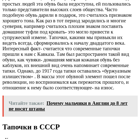
простых людей эта обувь была недоступна, ей пользовались
только представители высоких слоев общества. Часто
подобную обувь дарили в подарок, это считалось признаком
хорошего тона. Как раз в тот период зародились и многие
суеверия, например считалось плохим знаком поставить
домашние туфли под кровать- это могло привести к
супружеской измене. Тапочки, какими мы привыкли их
видеть всегда, сформировались к началу двадцатого века.
Интересный факт- считается что современные тапочки
пришли к нам с Кавказа. Там был распространен такой вид
обуви, как чувяки- домашняя мягкая кожаная обувь без
каблуков, их внешний вид очень напоминает современные
тапки. Однако, до 1917 года тапки оставались «буржуазным
излишеством» . В массы этот обувной элемент пошел после
революции, но воспринимался как пережиток прошлого, и
отношение к нему было соответствующее- на износ.
Читайте также:
Почему мальчики в Англии до 8 лет
не носят штаны
Тапочки в СССР