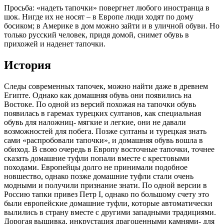
Просьба: «надеть тапочки» повергнет любого иностранца в
шок. Нигде их не носят – в Европе люди ходят по дому
босиком; в Америке в дом можно зайти и в уличной обуви. Но
только русский человек, придя домой, снимет обувь в
прихожей и наденет тапочки.
История
Следы современных тапочек, можно найти даже в древнем
Египте. Однако как домашняя обувь они появились на
Востоке. По одной из версий похожая на тапочки обувь
появилась в гаремах турецких султанов, как специальная
обувь для наложниц- мягкие и легкие, они не давали
возможностей для побега. Позже султаны и турецкая знать
сами «распробовали тапочки», и домашняя обувь вошла в
обиход. В свою очередь в Европу восточные тапочки, точнее
сказать домашние туфли попали вместе с крестовыми
походами. Европейцы долго не принимали подобное
новшество, однако позже домашние туфли стали очень
модными и получили признание знати. По одной версии в
Россию тапки привез Петр I, однако по большому счету это
были европейские домашние туфли, которые автоматически
вылились в страну вместе с другими западными традициями.
Дорогая вышивка, инкрустация драгоценными камнями- для