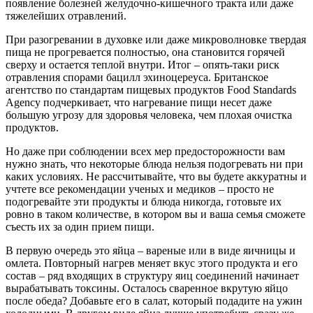
появление болезней желудочно-кишечного тракта или даже
тяжелейших отравлений.
При разогревании в духовке или даже микроволновке твердая
пища не прогревается полностью, она становится горячей
сверху и остается теплой внутри. Итог – опять-таки риск
отравления спорами бацилл эхиноцереуса. Британское
агентство по стандартам пищевых продуктов Food Standards
Agency подчеркивает, что нагревание пищи несет даже
большую угрозу для здоровья человека, чем плохая очистка
продуктов.
Но даже при соблюдении всех мер предосторожности вам
нужно знать, что некоторые блюда нельзя подогревать ни при
каких условиях. Не рассчитывайте, что вы будете аккуратны и
учтете все рекомендации ученых и медиков – просто не
подогревайте эти продукты и блюда никогда, готовьте их
ровно в таком количестве, в котором вы и ваша семья сможете
съесть их за один прием пищи.
В первую очередь это яйца – вареные или в виде яичницы и
омлета. Повторный нагрев меняет вкус этого продукта и его
состав – ряд входящих в структуру яиц соединений начинает
вырабатывать токсины. Осталось сваренное вкрутую яйцо
после обеда? Добавьте его в салат, который подадите на ужин