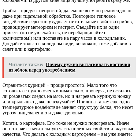
холодными. В другом виде яйца лучше употребить сразу же.
Грибы – продукт непростой, далеко не всем он рекомендован
даже при тщательной обработке. Повторное тепловое
воздействие серьезно ухудшает питательные свойства грибов,
провоцирует метеоризм и гастрит. Съедайте их за один
присест (но не увлекайтесь, не перебарщивайте с
количеством!) или поставьте на пару часов в холодильник.
Доедайте только в холодном виде, возможно, тоже добавив в
салат или к картофелю.
Читайте также:
Почему нужно вытаскивать косточки
из яблок перед употреблением
Отравиться курицей – проще простого! Мало того что
готовить ее нужно очень внимательно, проверяя, не осталось
ли розоватых следов на мясе, но и нагревать куриную ножку
или крылышко даже не вздумайте! Причина та же: еще одно
температурное воздействие меняет структуру белка, что несет
угрозу пищеварению и даже здоровью.
Кстати, о картофеле. Его тоже не нужно подогревать. Иначе
он потеряет значительную часть полезных свойств и вкусовые
качества. Что делать с холодным картофелем – вы уже знаете: