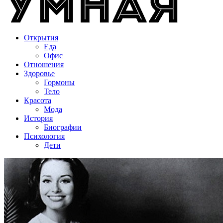
Открытия
Еда
Офис
Отношения
Здоровье
Гормоны
Тело
Красота
Мода
История
Биографии
Психология
Дети