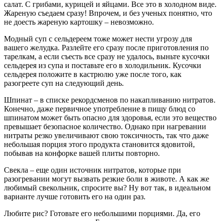
салат. С грибами, курицей и яйцами. Все это в холодном виде.
Жареную съедаем сразу! Впрочем, и без ученых понятно, что
не доесть жареную картошку – невозможно.
Модный суп с сельдереем тоже может нести угрозу для
вашего желудка. Разлейте его сразу после приготовления по
тарелкам, а если съесть все сразу не удалось, выньте кусочки
сельдерея из супа и поставьте его в холодильник. Кусочки
сельдерея положите в кастрюлю уже после того, как
разогреете суп на следующий день.
Шпинат – в списке рекордсменов по накапливанию нитратов.
Конечно, даже первичное употребление в пищу блюд со
шпинатом может быть опасно для здоровья, если это вещество
превышает безопасное количество. Однако при нагревании
нитраты резко увеличивают свою токсичность, так что даже
небольшая порция этого продукта становится ядовитой,
побывав на конфорке вашей плиты повторно.
Свекла – еще один источник нитратов, которые при
разогревании могут вызвать резкие боли в животе. А как же
любимый свекольник, спросите вы? Ну вот так, в идеальном
варианте лучше готовить его на один раз.
Любите рис? Готовьте его небольшими порциями. Да, его