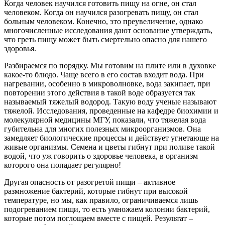
Когда человек научился готовить пищу на огне, он стал
человеком. Когда он научился разогревать пищу, он стал
больным человеком. Конечно, это преувеличение, однако
многочисленные исследования дают основание утверждать,
что греть пищу может быть смертельно опасно для нашего
здоровья.
Разбираемся по порядку. Мы готовим на плите или в духовке
какое-то блюдо. Чаще всего в его состав входит вода. При
нагревании, особенно в микроволновке, вода закипает, при
повторении этого действия в такой воде образуется так
называемый тяжелый водород. Такую воду ученые называют
тяжелой. Исследования, проведенные на кафедре биохимии и
молекулярной медицины МГУ, показали, что тяжелая вода
губительна для многих полезных микроорганизмов. Она
замедляет биологические процессы и действует угнетающе на
живые организмы. Семена и цветы гибнут при поливе такой
водой, что уж говорить о здоровье человека, в организм
которого она попадает регулярно!
Другая опасность от разогретой пищи – активное
размножение бактерий, которые гибнут при высокой
температуре, но мы, как правило, ограничиваемся лишь
подогреванием пищи, то есть умножаем колонии бактерий,
которые потом поглощаем вместе с пищей. Результат –