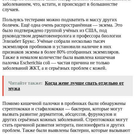
заболеванием, что, кстати, и происходит в большинстве
случаев.
Пользуясь тестерами можно подхватить и массу других
болячек. Ещё одна очень распространённая — экзема. Это
было подтверждено группой учёных из США, под
руководством дерматовенеролога и профессора биологии
Элизабет Брукс. Учёные собрали несколько тысяч
экземпляров пробников и установили наличие в них
признаков экземы в более 80% отобранных экземпляров.
Также в немалом количестве была выявлена кишечная
палочка Escherichia coli — частая причина не только
заболеваний ЖКТ, а и серьёзных проблем с кожей.
Читайте также:
Когда жене лучше спать отдельно от
мужа
Помимо кишечной палочки в пробниках были обнаружены
стрептококки и стафилококки — бактерии, которые могут
вызвать развитие дерматитов, абсцессов, фурункулов и
других серьёзных кожных заболеваний. Стрептококки могут
стать причиной развития энтерита, пиелонефрита и других
проблем. Также были выявлены бактерии, которые вызывают