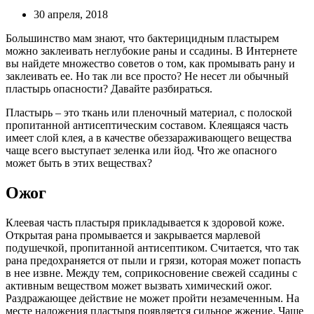
30 апреля, 2018
Большинство мам знают, что бактерицидным пластырем
можно заклеивать неглубокие раны и ссадины. В Интернете
вы найдете множество советов о том, как промывать рану и
заклеивать ее. Но так ли все просто? Не несет ли обычный
пластырь опасности? Давайте разбираться.
Пластырь – это ткань или пленочный материал, с полоской
пропитанной антисептическим составом. Клеящаяся часть
имеет слой клея, а в качестве обеззараживающего вещества
чаще всего выступает зеленка или йод. Что же опасного
может быть в этих веществах?
Ожог
Клеевая часть пластыря прикладывается к здоровой коже.
Открытая рана промывается и закрывается марлевой
подушечкой, пропитанной антисептиком. Считается, что так
рана предохраняется от пыли и грязи, которая может попасть
в нее извне. Между тем, соприкосновение свежей ссадины с
активным веществом может вызвать химический ожог.
Раздражающее действие не может пройти незамеченным. На
месте наложения пластыря появляется сильное жжение. Чаще