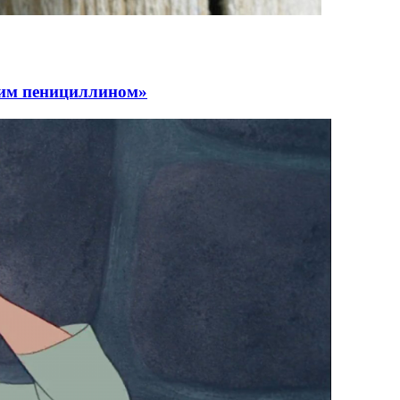
ским пенициллином»