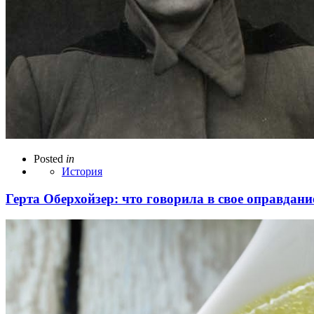
Posted
in
История
Герта Оберхойзер: что говорила в свое оправдан