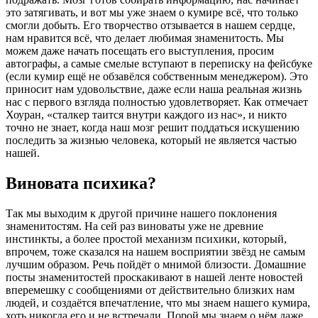
это затягивать, и вот мы уже знаем о кумире всё, что только
смогли добыть. Его творчество отзывается в нашем сердце,
нам нравится всё, что делает любимая знаменитость. Мы
можем даже начать посещать его выступления, просим
автографы, а самые смелые вступают в переписку на фейсбуке
(если кумир ещё не обзавёлся собственным менеджером). Это
приносит нам удовольствие, даже если наша реальная жизнь
нас с первого взгляда полностью удовлетворяет. Как отмечает
Хоуран, «сталкер таится внутри каждого из нас», и никто
точно не знает, когда наш мозг решит поддаться искушению
последить за жизнью человека, который не является частью
нашей.
Виновата психика?
Так мы выходим к другой причине нашего поклонения
знаменитостям. На сей раз виноваты уже не древние
инстинкты, а более простой механизм психики, который,
впрочем, тоже сказался на нашем восприятии звёзд не самым
лучшим образом. Речь пойдёт о
мнимой близости
. Домашние
посты знаменитостей проскакивают в нашей ленте новостей
вперемешку с сообщениями от действительно близких нам
людей, и создаётся впечатление, что мы
знаем
нашего кумира,
хоть никогда его и не встречали. Порой мы знаем о нём даже