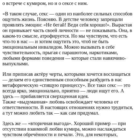
о встрече с кумиром, но и о сексе с ним.
«
В таком случае, секс — один из наиболее сильных способов
ощутить жизнь. Поясняю. В детстве человеку запрещали
проявлять эмоции: «Не бегай! Веди себя хорошо!». Вырастая
он привыкает часть своей личности — не показывать. Она, в
каком-то смысле, атрофируется. Но мы чувствуем, что есть
что-то в нас — и хотим ощутить это, чтоб не быть
эмоциональным инвалидом. Можно вызывать в себе
чувствительность, прыгая с парашютом, наркотиками,
любыми формами поведения — которые стали навязчиво-
выпуклыми.
Или приписав актёру черты, которыми хочется восхищаться
— делаем его единственным способным разбудить в нас
метафорическую «спящую принцессу». Все таки секс — это
всегда ярко, эмоционально, приятно — люди ищут его. А
здесь — прибавляется сверхценная идея.
Также «выдуманная» любовь освобождает человека от
ответственности. В настоящих отношениях нужно трудиться,
а тут можно любить так — как сам придумал.
Здесь же — «вторичная выгода». Хороший пример — при
отсутствии взаимной любви кумира, можно наслаждаться
чувством обречённости и печали. Это, для некоторых,