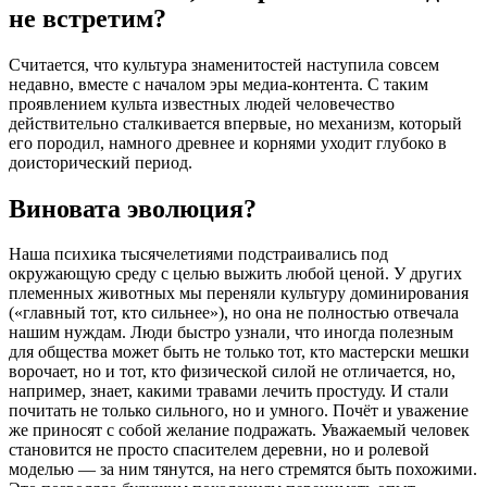
не встретим?
Считается, что культура знаменитостей наступила совсем
недавно, вместе с началом эры медиа-контента. С таким
проявлением культа известных людей человечество
действительно сталкивается впервые, но механизм, который
его породил, намного древнее и корнями уходит глубоко в
доисторический период.
Виновата эволюция?
Наша психика тысячелетиями подстраивались под
окружающую среду с целью выжить любой ценой. У других
племенных животных мы переняли культуру доминирования
(«главный тот, кто сильнее»), но она не полностью отвечала
нашим нуждам. Люди быстро узнали, что иногда полезным
для общества может быть не только тот, кто мастерски мешки
ворочает, но и тот, кто физической силой не отличается, но,
например, знает, какими травами лечить простуду. И стали
почитать не только сильного, но и умного. Почёт и уважение
же приносят с собой желание подражать. Уважаемый человек
становится не просто спасителем деревни, но и ролевой
моделью — за ним тянутся, на него стремятся быть похожими.