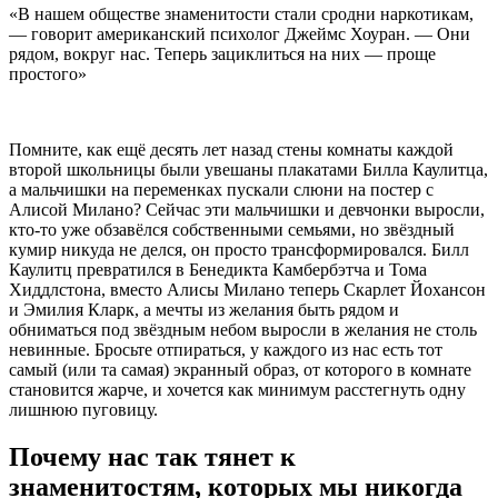
«В нашем обществе знаменитости стали сродни наркотикам,
— говорит американский психолог Джеймс Хоуран. — Они
рядом, вокруг нас. Теперь зациклиться на них — проще
простого»
Помните, как ещё десять лет назад стены комнаты каждой
второй школьницы были увешаны плакатами Билла Каулитца,
а мальчишки на переменках пускали слюни на постер с
Алисой Милано? Сейчас эти мальчишки и девчонки выросли,
кто-то уже обзавёлся собственными семьями, но звёздный
кумир никуда не делся, он просто трансформировался. Билл
Каулитц превратился в Бенедикта Камбербэтча и Тома
Хиддлстона, вместо Алисы Милано теперь Скарлет Йохансон
и Эмилия Кларк, а мечты из желания быть рядом и
обниматься под звёздным небом выросли в желания не столь
невинные. Бросьте отпираться, у каждого из нас есть тот
самый (или та самая) экранный образ, от которого в комнате
становится жарче, и хочется как минимум расстегнуть одну
лишнюю пуговицу.
Почему нас так тянет к
знаменитостям, которых мы никогда