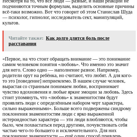
Несмотря на то, что все люди — разные, и наши реакции не
подчиняются точным формулам, выделить основные причины
всё-таки возможно. Вот что говорит об этом Станислав Шуда
— психолог, гипнолог, исследователь сект, манипуляций,
культов.
Читайте также:
Как долго длится боль после
расставания
«
Первое, на что стоит обращать внимание — это понимание
самим человеком понятия «любовь». Что именно это значит
для него. Слово одно — наполнение разное. Например,
родители орут на ребёнка, но считают, что любят. А для кого-
то это [поведение] неприемлемо. В нашем случае человек,
вырастая со странным понимаем любви, воспринимает
чувство вдохновения и любые яркие эмоции за любовь. Здесь
стоит упомянуть, что «любовь» к знаменитостям будут
проявлять люди с определённым набором черт характера,
сильно выраженными
». Больше всего подвержены синдрому
поклонения знаменитостям люди с ярко выраженной
истероидностью характера — эти люди влюбляются, чтобы
было, чем похвастаться перед другими, почувствовать себя
частью чего-то большего и исключительного. Для них
поклонение знаменитости — ещё один способ привлечь