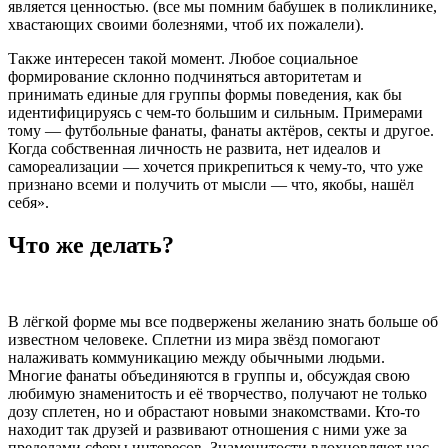
является ценностью. (все мы помним бабушек в поликлинике,
хвастающих своими болезнями, чтоб их пожалели).
Также интересен такой момент. Любое социальное
формирование склонно подчиняться авторитетам и
принимать единые для группы формы поведения, как бы
идентифицируясь с чем-то большим и сильным. Примерами
тому — футбольные фанаты, фанаты актёров, секты и другое.
Когда собственная личность не развита, нет идеалов и
самореализации — хочется прикрепиться к чему-то, что уже
признано всеми и получить от мысли — что, якобы, нашёл
себя
».
Что же делать?
В лёгкой форме мы все подвержены желанию знать больше об
известном человеке. Сплетни из мира звёзд помогают
налаживать коммуникацию между обычными людьми.
Многие фанаты объединяются в группы и, обсуждая свою
любимую знаменитость и её творчество, получают не только
дозу сплетен, но и обрастают новыми знакомствами. Кто-то
находит так друзей и развивают отношения с ними уже за
пределами сферы интересов. Знаменитости вдохновляют нас,