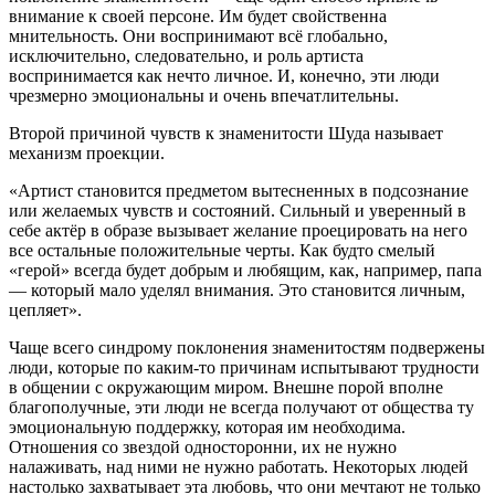
внимание к своей персоне. Им будет свойственна
мнительность. Они воспринимают всё глобально,
исключительно, следовательно, и роль артиста
воспринимается как нечто личное. И, конечно, эти люди
чрезмерно эмоциональны и очень впечатлительны.
Второй причиной чувств к знаменитости Шуда называет
механизм проекции.
«
Артист становится предметом вытесненных в подсознание
или желаемых чувств и состояний. Сильный и уверенный в
себе актёр в образе вызывает желание проецировать на него
все остальные положительные черты. Как будто смелый
«герой» всегда будет добрым и любящим, как, например, папа
— который мало уделял внимания. Это становится личным,
цепляет
».
Чаще всего синдрому поклонения знаменитостям подвержены
люди, которые по каким-то причинам испытывают трудности
в общении с окружающим миром. Внешне порой вполне
благополучные, эти люди не всегда получают от общества ту
эмоциональную поддержку, которая им необходима.
Отношения со звездой односторонни, их не нужно
налаживать, над ними не нужно работать. Некоторых людей
настолько захватывает эта любовь, что они мечтают не только