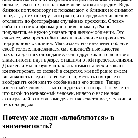
больше, чем о тех, кто на самом деле находится рядом. Ведь
близких по телевизору не показывают, о близких не снимают
передач, у них не берут интервью, их передвижение нельзя
отследить по фотографиям случайных прохожих. Словом,
собирать о них информацию привычным путём не
получается, её нужно узнавать при личном общении. Это
сложнее, чем просто вбить имя в поисковике и прочитать
порцию новых сплетен. Мы создаём его идеальный образ в
своей голове, присваиваем ему определённые качества,
находим для них оправдание, если вдруг какие-то действия
знаменитости идут вразрез с нашими о ней представлениями.
Даже если мы не будем оставлять комментариев и как-то
контактировать со звездой в соцсетях, мы всё равно имеем
возможность следить за её жизнью, мечтать о встрече и
воображать себя кем-то особенным в его жизни. Теперь
известный человек — наша поддержка и опора. Получается,
что какой-то незнакомый человек, ничего о нас не зная,
фотографией в инстаграме делает нас счастливее, чем живая
персона рядом.
Почему же люди «влюбляются» в
знаменитость?