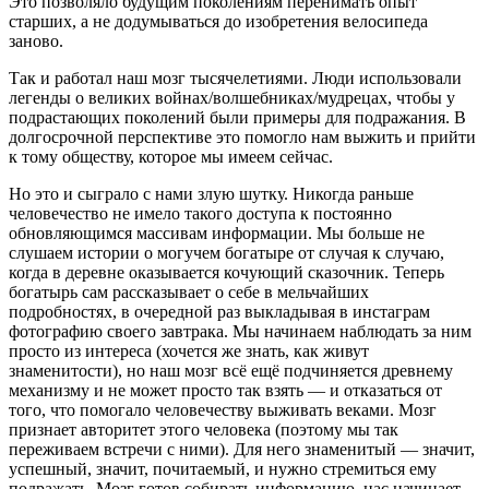
Это позволяло будущим поколениям перенимать опыт
старших, а не додумываться до изобретения велосипеда
заново.
Так и работал наш мозг тысячелетиями. Люди использовали
легенды о великих войнах/волшебниках/мудрецах, чтобы у
подрастающих поколений были примеры для подражания. В
долгосрочной перспективе это помогло нам выжить и прийти
к тому обществу, которое мы имеем сейчас.
Но это и сыграло с нами злую шутку. Никогда раньше
человечество не имело такого доступа к постоянно
обновляющимся массивам информации. Мы больше не
слушаем истории о могучем богатыре от случая к случаю,
когда в деревне оказывается кочующий сказочник. Теперь
богатырь сам рассказывает о себе в мельчайших
подробностях, в очередной раз выкладывая в инстаграм
фотографию своего завтрака. Мы начинаем наблюдать за ним
просто из интереса (хочется же знать, как живут
знаменитости), но наш мозг всё ещё подчиняется древнему
механизму и не может просто так взять — и отказаться от
того, что помогало человечеству выживать веками. Мозг
признает авторитет этого человека (поэтому мы так
переживаем встречи с ними). Для него знаменитый — значит,
успешный, значит, почитаемый, и нужно стремиться ему
подражать. Мозг готов собирать информацию, нас начинает