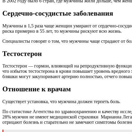
В 2002 году было 6 стран, где мужчины жили дольше, чем женщи
Сердечно-сосудистые заболевания
Мужчины в 1,5 раза чаще женщин умирают от сердечно-сосуд
риска примерно в 55 лет, то мужчины рискуют всю жизнь.
Специалисты говорят о том, что мужчины чаще страдают от бол
Тестостерон
Тестостерон — гормон, влияющий на репродуктивную функцию 
что избыток тестостерона в крови повышает уровень вредног
бляшки могут закупоривают артерию полностью, отчего повыш
Отношение к врачам
Существует установка, что мужчина должен терпеть боль.
По статистике Агентства по здравоохранению и качеству иссл
28% мужчин не имеют медицинской страховки Марианна Легат
отрицают болезнь и старательно не замечают симптомы болезней