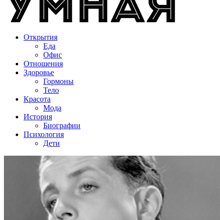
Открытия
Еда
Офис
Отношения
Здоровье
Гормоны
Тело
Красота
Мода
История
Биографии
Психология
Дети