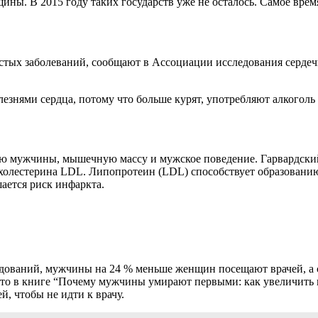
ны. В 2015 году таких государств уже не осталось. Самое время
истых заболеваний, сообщают в Ассоциации исследования серд
езнями сердца, потому что больше курят, употребляют алкоголь
мужчины, мышечную массу и мужское поведение. Гарвардский и
о холестерина LDL. Липопротеин (LDL) способствует образован
ается риск инфаркта.
едований, мужчины на 24 % меньше женщин посещают врачей, а 
о в книге “Почему мужчины умирают первыми: как увеличить п
, чтобы не идти к врачу.