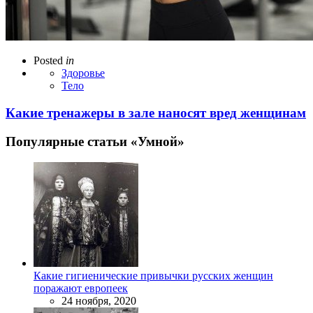
Posted
in
Здоровье
Тело
Какие тренажеры в зале наносят вред женщинам
Популярные статьи «Умной»
Какие гигиенические привычки русских женщин
поражают европеек
24 ноября, 2020