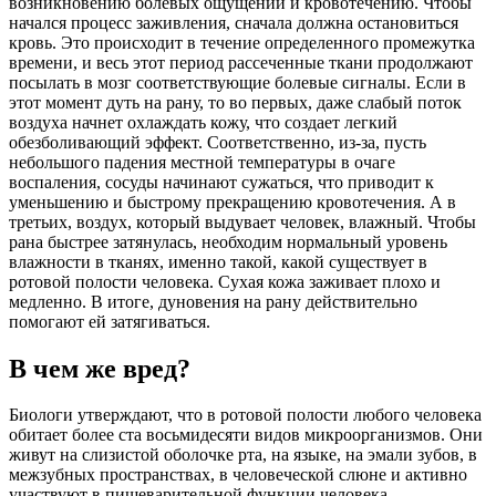
возникновению болевых ощущений и кровотечению. Чтобы
начался процесс заживления, сначала должна остановиться
кровь. Это происходит в течение определенного промежутка
времени, и весь этот период рассеченные ткани продолжают
посылать в мозг соответствующие болевые сигналы. Если в
этот момент дуть на рану, то во первых, даже слабый поток
воздуха начнет охлаждать кожу, что создает легкий
обезболивающий эффект. Соответственно, из-за, пусть
небольшого падения местной температуры в очаге
воспаления, сосуды начинают сужаться, что приводит к
уменьшению и быстрому прекращению кровотечения. А в
третьих, воздух, который выдувает человек, влажный. Чтобы
рана быстрее затянулась, необходим нормальный уровень
влажности в тканях, именно такой, какой существует в
ротовой полости человека. Сухая кожа заживает плохо и
медленно. В итоге, дуновения на рану действительно
помогают ей затягиваться.
В чем же вред?
Биологи утверждают, что в ротовой полости любого человека
обитает более ста восьмидесяти видов микроорганизмов. Они
живут на слизистой оболочке рта, на языке, на эмали зубов, в
межзубных пространствах, в человеческой слюне и активно
участвуют в пищеварительной функции человека.