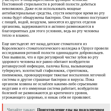
Постоянной стерильности в ротовой полости добиться
невозможно. Даже если использовать мощные
антибактериальные средства, спустя некоторое время во рту
снова будут обнаружены бактерии. Они постоянно поступают
с пищей, водой, воздухом, заносятся из других отделов
организма, задерживаются и активно размножаются в
благоприятных для этого условиях, ведь во рту человека
тепло и влажно.
Еще шестьдесят лет назад датские стоматологи из
Королевского стоматологического колледжа в Орхусе провели
исследования ротовой полости одиннадцати добровольцев.
Они выявили, что и при регулярной чистке зубов во рту
здорового человека все равно обитают возбудители
ротавирусной инфекции, палочка Коха, вызывающая
туберкулез, золотистый стафилококк, стрептококк,
пневмококк, провоцирующие тяжелые воспаления легочной
системы и другие страшные бактерии и вирусы. Пока
организм хозяина не ослаблен какими-либо серьезными
недугами и его иммунная система работает, возбудители
болезней не размножаются до критичного уровня,
угрожающего здоровью, и никак себя не проявляют.
Читайте также:
Приготовление еды на подсолнечном