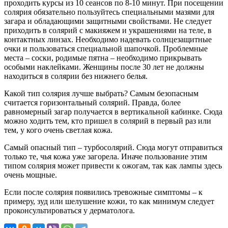
проходить курсы из 10 сеансов по 8-10 минут. При посещении
солярия обязательно пользуйтесь специальными мазями для
загара и обладающими защитными свойствами. Не следует
приходить в солярий с макияжем и украшениями на теле, в
контактных линзах. Необходимо надевать солнцезащитные
очки и пользоваться специальной шапочкой. Проблемные
места – соски, родимые пятна – необходимо прикрывать
особыми наклейками. Женщины после 30 лет не должны
находиться в солярии без нижнего белья.
Какой тип солярия лучше выбрать? Самым безопасным
считается горизонтальный солярий. Правда, более
равномерный загар получается в вертикальной кабинке. Сюда
можно ходить тем, кто пришел в солярий в первый раз или
тем, у кого очень светлая кожа.
Самый опасный тип – турбосолярий. Сюда могут отправиться
только те, чья кожа уже загорела. Иначе пользование этим
типом солярия может привести к ожогам, так как лампы здесь
очень мощные.
Если после солярия появились тревожные симптомы – к
примеру, зуд или шелушение кожи, то как минимум следует
проконсультироваться у дерматолога.