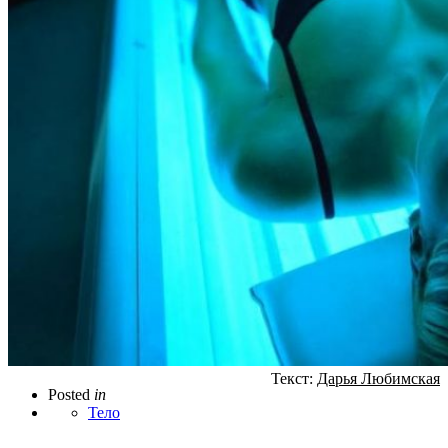
Текст:
Дарья Любимская
Posted
in
Тело