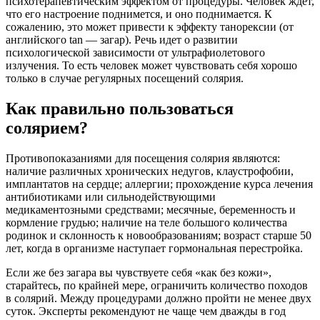
психотерапевтическим эффектом от процедуры. Человек ждет,
что его настроение поднимется, и оно поднимается. К
сожалению, это может привести к эффекту танорексии (от
английского tan — загар). Речь идет о развитии
психологической зависимости от ультрафиолетового
излучения. То есть человек может чувствовать себя хорошо
только в случае регулярных посещений солярия.
Как правильно пользоваться
солярием?
Противопоказаниями для посещения солярия являются:
наличие различных хронических недугов, клаустрофобии,
имплантатов на сердце; аллергии; прохождение курса лечения
антибиотиками или сильнодействующими
медикаментозными средствами; месячные, беременность и
кормление грудью; наличие на теле большого количества
родинок и склонность к новообразованиям; возраст старше 50
лет, когда в организме наступает гормональная перестройка.
Если же без загара вы чувствуете себя «как без кожи»,
старайтесь, по крайней мере, ограничить количество походов
в солярий. Между процедурами должно пройти не менее двух
суток. Эксперты рекомендуют не чаще чем дважды в год