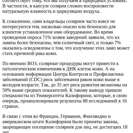
соответствует тому, что мы получаем в природных условиях.
В частности, в капсуле солярия сложно воспроизвести
натуральную влажность и циркуляцию воздуха.
К сожалению, сами владельцы соляриев часто вовсе не
интересуются тем, насколько опасно или безопасно для
клиентов установленное ими оборудование. Во время
проведения опроса 71% хозяев заведений заявили, что их
лампы более безопасны, чем солнечный свет, и только 7%
оказались осведомлены о том, что излучение этих ламп может
стать причиной рака кожи.
По мнению ВОЗ, солярные процедуры могут привести к
патологическим изменениям в ДНК клеток кожи. А на
основании информации Центра Контроля и Профилактики
заболеваний (CDC) риск заболевания раком кожи выше в
молодом возрасте. Так, до 35 лет риск развития меланомы на
59% выше средних показателей. К такому выводу пришли
специалисты из Университета Калифорнии, которые, в свою
очередь, проанализировали результаты 88 исследований в 16
странах.
В связи с этим во Франции, Германии, Финляндии и
американском штате Калифорния были приняты законы,
запрещающие посещение соляриев для лиц, не достигших 18
лет.